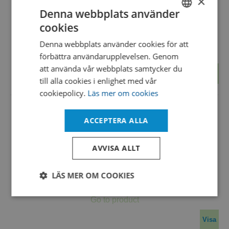
×
Contact Racks - Linear Red 2x15 (30 Plates) for 55
Denna webbplats använder
mm plates
cookies
SWEDISH
PL.R13/002R
Denna webbplats använder cookies för att
ENGLISH
förbättra användarupplevelsen. Genom
DANISH
att använda vår webbplats samtycker du
Visa
till alla cookies i enlighet med vår
cookiepolicy.
Läs mer om cookies
ACCEPTERA ALLA
AVVISA ALLT
Contact Racks - Linear White 2x15 (30 Plates) for 55
mm plates
LÄS MER OM COOKIES
PL.R13/002W
Strikt
Prestanda
Inriktning
nödvändigt
Visa