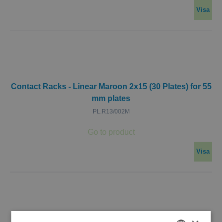
Visa
Contact Racks - Linear Maroon 2x15 (30 Plates) for 55
mm plates
PL.R13/002M
Visa