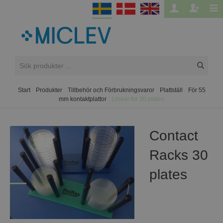
Start
/
Produkter
/
Tillbehör och Förbrukningsvaror
/
Plattställ
/
För 55
mm kontaktplattor
/
Linear for 30 plates
Contact
Racks 30
plates