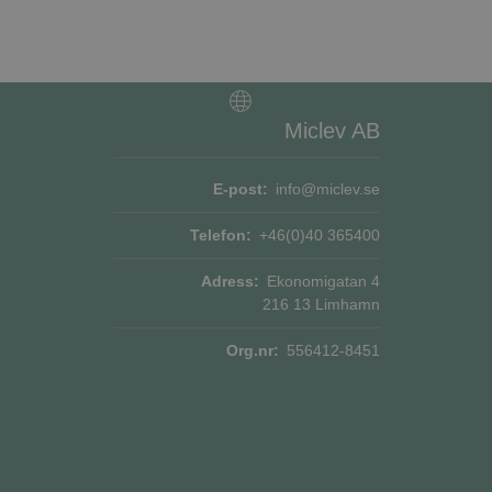
Miclev AB
E-post:
info@miclev.se
Telefon:
+46(0)40 365400
Adress:
Ekonomigatan 4
216 13 Limhamn
Org.nr:
556412-8451