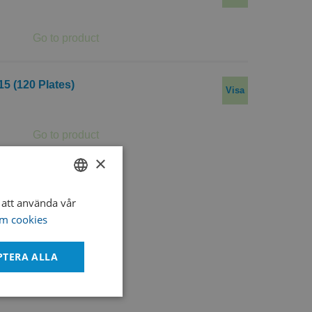
5 (120 Plates)
Visa
×
att använda vår
SWEDISH
m cookies
ENGLISH
DANISH
PTERA ALLA
Oklassificerade