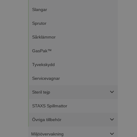
Slangar
Namn
Sprutor
Namn
__Secure-ROLLOU
Namn
Sårklämmor
ElineExt
_ga_51RRKP6M42
YSC
__Secure-YNID
GasPak™
_ga
CrossDomainCookie
VISITOR_INFO1_LIV
Tyvekskydd
Servicevagnar
Steril tejp
STAXS Spillmattor
Övriga tillbehör
Miljöövervakning