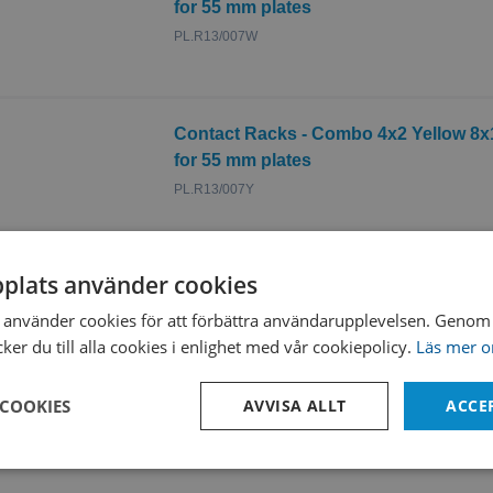
for 55 mm plates
PL.R13/007W
Contact Racks - Combo 4x2 Yellow 8x1
for 55 mm plates
PL.R13/007Y
plats använder cookies
använder cookies för att förbättra användarupplevelsen. Genom 
er du till alla cookies i enlighet med vår cookiepolicy.
Läs mer o
 COOKIES
AVVISA ALLT
ACCE
Prestanda
Inriktning
Funktioner