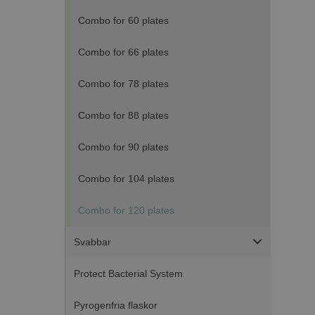
Combo for 60 plates
Combo for 66 plates
Combo for 78 plates
Combo for 88 plates
Strikt nödvändiga ka
användas ordentligt 
Combo for 90 plates
Namn
Combo for 104 plates
ASP.NET_SessionId
Combo for 120 plates
CookieScriptConse
Svabbar
Protect Bacterial System
VISITOR_PRIVACY_
Go
Pyrogenfria flaskor