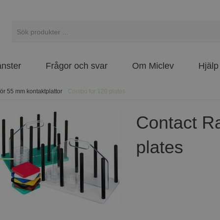
änster
Frågor och svar
Om Miclev
Hjälp
ör 55 mm kontaktplattor
/
Combo for 120 plates
Contact R
plates