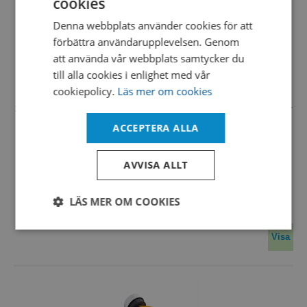
cookies
SWEDISH
Denna webbplats använder cookies för att
ENGLISH
förbättra användarupplevelsen. Genom
DANISH
att använda vår webbplats samtycker du
TRIO.BAS MONO ATEX 100 Contact KIT
till alla cookies i enlighet med vår
TB207K
cookiepolicy.
Läs mer om cookies
The pack consists of: 1 TRIO.BAS MONO ATEX with Bluetooth ,
1 base station induction charger, 1 s/s ASPI HEAD with s/s cover
head, 1 robustus carrying case.
ACCEPTERA ALLA
TRIO.BAS™ MONO for potentially explosive env
AVVISA ALLT
…
LÄS MER OM COOKIES
Strikt
Prestanda
Inriktning
Visa
nödvändigt
Funktioner
Oklassificerade