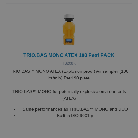
rekla
sluta
kan ha
innan
besök
webbp
CookieScriptConsent
1 år 1
Denna
CookieScript
Google
månad
använ
.miclev.se
Integritetspolicy
Cooki
Script
tjänst
komma
TRIO.BAS MONO ATEX 100 Petri PACK
prefe
för b
TB208K
cookie
nödvä
TRIO.BAS™ MONO ATEX (Explosion proof) Air sampler (100
Cooki
lts/min) Petri 90 plate
Script
cooki
funger
TRIO.BAS™ MONO for potentially explosive environments
VISITOR_PRIVACY_METADATA
5
Denna
YouTube
(ATEX)
månader
använd
.youtube.com
4 veckor
lagra
Same performances as TRIO.BAS™ MONO and DUO
använ
samty
Built in ISO 9001 p
sekret
deras 
med
webbp
…
Den re