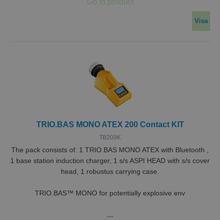
analystjänst. Denna co
4 veckor
hålla reda på
används för att särskilj
användarinstäl
unika användare geno
för Youtube-vi
Visa
tilldela ett slumpmässi
inbäddade i
genererat nummer so
webbplatser; d
klientidentifierare. Den
också avgöra 
i varje sidförfrågan på
webbplatsbesö
webbplats och används
använder den 
att beräkna besökar-,
eller gamla ver
session- och kampanjd
av Youtube-
för
gränssnittet.
webbplatsanalysrappor
TRIO.BAS MONO ATEX 200 Contact KIT
TB209K
The pack consists of: 1 TRIO.BAS MONO ATEX with Bluetooth ,
1 base station induction charger, 1 s/s ASPI HEAD with s/s cover
head, 1 robustus carrying case.
TRIO.BAS™ MONO for potentially explosive env
…