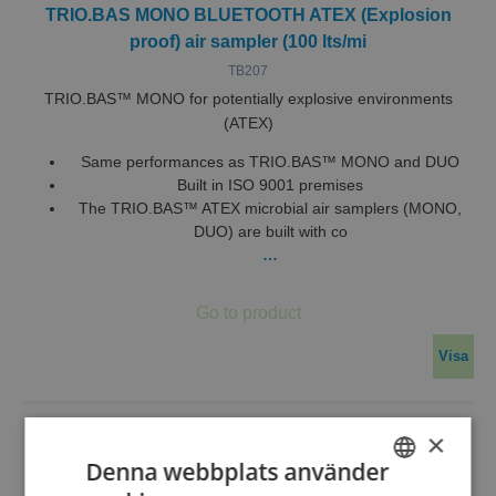
TRIO.BAS MONO BLUETOOTH ATEX (Explosion
proof) air sampler (100 lts/mi
TB207
TRIO.BAS™ MONO for potentially explosive environments
(ATEX)
Same performances as TRIO.BAS™ MONO and DUO
Built in ISO 9001 premises
The TRIO.BAS™ ATEX microbial air samplers (MONO,
DUO) are built with co
…
Visa
×
Denna webbplats använder