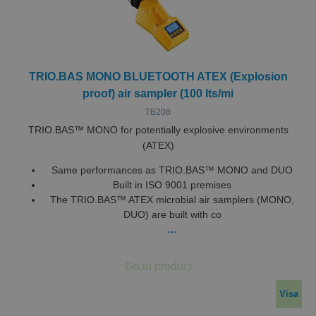
TRIO.BAS MONO BLUETOOTH ATEX (Explosion
Strikt nödvändigt
Prestanda
Inriktning
proof) air sampler (100 lts/mi
Funktioner
Oklassificerade
TB208
TRIO.BAS™ MONO for potentially explosive environments
Strikt nödvändiga kakor tillåter
kärnwebbplatsfunktioner som användarinloggning
(ATEX)
och kontohantering. Webbplatsen kan inte
användas ordentligt utan strikt nödvändiga cookies.
Same performances as TRIO.BAS™ MONO and DUO
Built in ISO 9001 premises
Leverantör /
Namn
Utgång
Beskr
Domän
The TRIO.BAS™ ATEX microbial air samplers (MONO,
DUO) are built with co
ASP.NET_SessionId
Session
Denna
Microsoft
…
ställs 
Corporation
Doubl
miclev.se
utför
infor
hur
sluta
använ
Visa
webbp
och ev