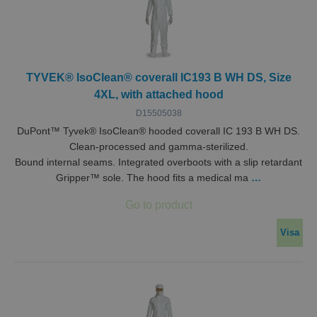
TYVEK® IsoClean® coverall IC193 B WH DS, Size
4XL, with attached hood
D15505038
DuPont™ Tyvek® IsoClean® hooded coverall IC 193 B WH DS.
Clean-processed and gamma-sterilized.
Bound internal seams. Integrated overboots with a slip retardant
Gripper™ sole. The hood fits a medical ma
…
Visa