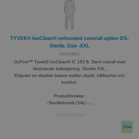
TYVEK® IsoClean® unhooded coverall option DS-
Sterile, Size -XXL
D15429681
DuPont™ Tyvek® IsoClean® IC 183 B. Steril overall med
tätslutande halsöppning. Storlek XXL.
Erbjuder en idealisk balans mellan skydd, hållbarhet och
komfort.
Produktfördelar:
-Sterilitetsnivå (SAL)
…
Visa