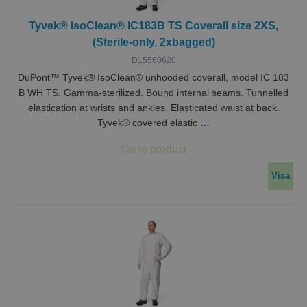
Tyvek® IsoClean® IC183B TS Coverall size 2XS,
(Sterile-only, 2xbagged)
D15560620
DuPont™ Tyvek® IsoClean® unhooded coverall, model IC 183
B WH TS. Gamma-sterilized. Bound internal seams. Tunnelled
elastication at wrists and ankles. Elasticated waist at back.
Tyvek® covered elastic
…
Visa