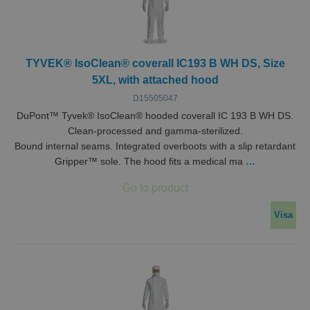
TYVEK® IsoClean® coverall IC193 B WH DS, Size
5XL, with attached hood
D15505047
DuPont™ Tyvek® IsoClean® hooded coverall IC 193 B WH DS.
Clean-processed and gamma-sterilized.
Bound internal seams. Integrated overboots with a slip retardant
Gripper™ sole. The hood fits a medical ma
…
Visa