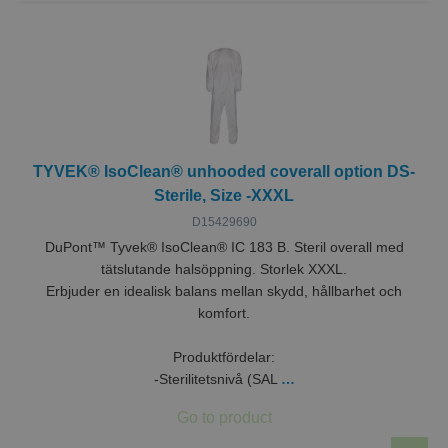
TYVEK® IsoClean® unhooded coverall option DS-
Sterile, Size -XXXL
D15429690
DuPont™ Tyvek® IsoClean® IC 183 B. Steril overall med
tätslutande halsöppning. Storlek XXXL.
Erbjuder en idealisk balans mellan skydd, hållbarhet och
komfort.
Produktfördelar:
-Sterilitetsnivå (SAL
…