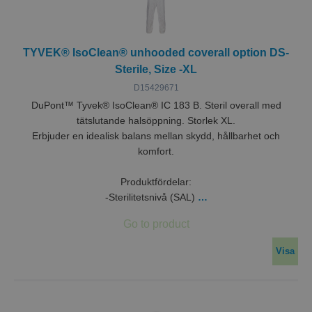
TYVEK® IsoClean® unhooded coverall option DS-
Sterile, Size -XL
D15429671
DuPont™ Tyvek® IsoClean® IC 183 B. Steril overall med
tätslutande halsöppning. Storlek XL.
Erbjuder en idealisk balans mellan skydd, hållbarhet och
komfort.
Produktfördelar:
-Sterilitetsnivå (SAL)
…
Visa