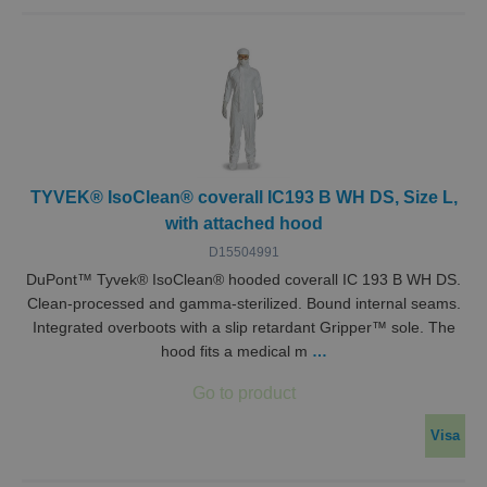
komma
prefe
för b
cookie
nödvä
Cooki
Script
cooki
funger
VISITOR_PRIVACY_METADATA
5
Denna
YouTube
månader
använd
.youtube.com
4 veckor
lagra
TYVEK® IsoClean® coverall IC193 B WH DS, Size L,
använ
with attached hood
samty
sekret
D15504991
deras 
med
DuPont™ Tyvek® IsoClean® hooded coverall IC 193 B WH DS.
webbp
Den re
Clean-processed and gamma-sterilized. Bound internal seams.
uppgi
Integrated overboots with a slip retardant Gripper™ sole. The
besök
samty
hood fits a medical m
…
olika
sekret
och
instäl
vilket
Visa
säkers
deras
prefer
hedras