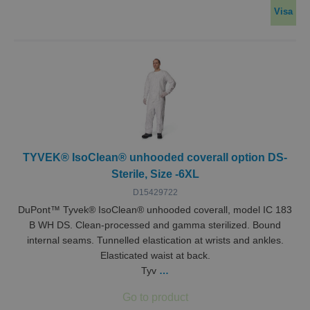
Visa
TYVEK® IsoClean® unhooded coverall option DS-
Sterile, Size -6XL
D15429722
DuPont™ Tyvek® IsoClean® unhooded coverall, model IC 183
B WH DS. Clean-processed and gamma sterilized. Bound
internal seams. Tunnelled elastication at wrists and ankles.
Elasticated waist at back.
Tyv
…