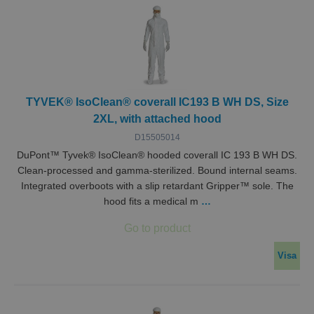
TYVEK® IsoClean® coverall IC193 B WH DS, Size
2XL, with attached hood
D15505014
DuPont™ Tyvek® IsoClean® hooded coverall IC 193 B WH DS.
Clean-processed and gamma-sterilized. Bound internal seams.
Integrated overboots with a slip retardant Gripper™ sole. The
hood fits a medical m
…
Visa