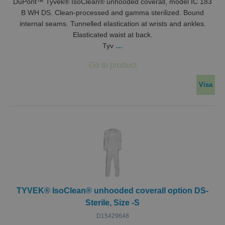
DuPont™ Tyvek® IsoClean® unhooded coverall, model IC 183
B WH DS. Clean-processed and gamma sterilized. Bound
internal seams. Tunnelled elastication at wrists and ankles.
Elasticated waist at back.
Tyv
…
Visa
TYVEK® IsoClean® unhooded coverall option DS-
Sterile, Size -S
D15429648