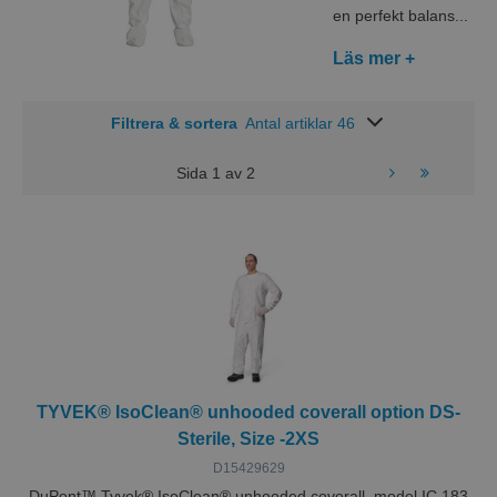
en perfekt balans...
Läs mer +
Filtrera & sortera
Antal artiklar 46
Sida
1
av
2
TYVEK® IsoClean® unhooded coverall option DS-
Sterile, Size -2XS
D15429629
DuPont™ Tyvek® IsoClean® unhooded coverall, model IC 183