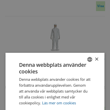
Visa
×
TYVEK® IsoClean® coverall IC193 B WH DS, Size XS,
Denna webbplats använder
with attached hood
cookies
D15504965
SWEDISH
DuPont™ Tyvek® IsoClean® hooded coverall IC 193 B WH DS.
Denna webbplats använder cookies för att
ENGLISH
Clean-processed and gamma-sterilized.
förbättra användarupplevelsen. Genom
Bound internal seams. Integrated overboots with a slip retardant
DANISH
att använda vår webbplats samtycker du
Gripper™ sole. The hood fits a medical ma
…
till alla cookies i enlighet med vår
cookiepolicy.
Läs mer om cookies