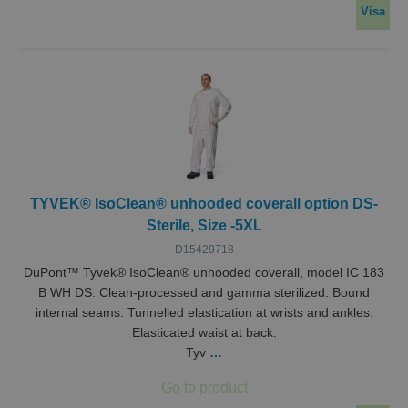
Visa
TYVEK® IsoClean® unhooded coverall option DS-
Sterile, Size -5XL
D15429718
DuPont™ Tyvek® IsoClean® unhooded coverall, model IC 183
B WH DS. Clean-processed and gamma sterilized. Bound
internal seams. Tunnelled elastication at wrists and ankles.
Elasticated waist at back.
Tyv
…