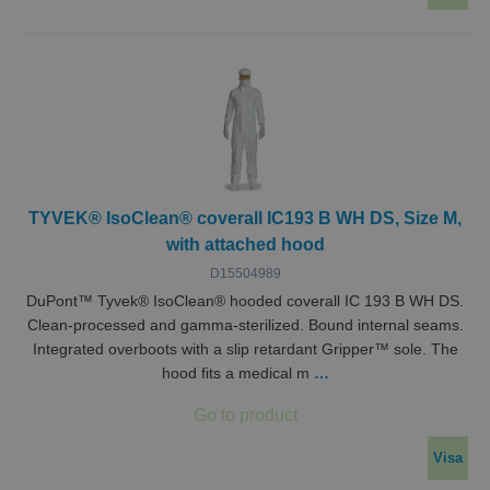
Strikt nödvändiga kakor tillåter
kärnwebbplatsfunktioner som användarinloggning
och kontohantering. Webbplatsen kan inte
användas ordentligt utan strikt nödvändiga cookies.
Leverantör /
Namn
Utgång
Beskr
Domän
ASP.NET_SessionId
Session
Denna
Microsoft
ställs 
Corporation
Doubl
miclev.se
utför
TYVEK® IsoClean® coverall IC193 B WH DS, Size M,
infor
hur
with attached hood
sluta
använ
D15504989
webbp
DuPont™ Tyvek® IsoClean® hooded coverall IC 193 B WH DS.
och ev
rekla
Clean-processed and gamma-sterilized. Bound internal seams.
sluta
kan ha
Integrated overboots with a slip retardant Gripper™ sole. The
innan
hood fits a medical m
…
besök
webbp
CookieScriptConsent
1 år 1
Denna
CookieScript
Google
månad
använ
.miclev.se
Integritetspolicy
Cooki
Visa
Script
tjänst