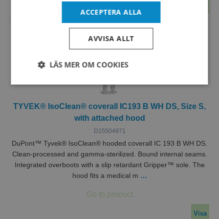
Visa
ACCEPTERA ALLA
AVVISA ALLT
LÄS MER OM COOKIES
Strikt
Prestanda
Inriktning
nödvändigt
TYVEK® IsoClean® coverall IC193 B WH DS, Size S,
with attached hood
Funktioner
Oklassificerade
D15504971
DuPont™ Tyvek® IsoClean® hooded coverall IC 193 B WH DS.
Clean-processed and gamma-sterilized. Bound internal seams.
Integrated overboots with a slip retardant Gripper™ sole. The
hood fits a medical m
…
Strikt nödvändigt
Prestanda
Inriktning
Visa
Funktioner
Oklassificerade