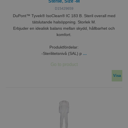
Sterile, Size -M
D15429659
DuPont™ Tyvek® IsoClean® IC 183 B. Steril overall med
tätslutande halsöppning. Storlek M.
Erbjuder en idealisk balans mellan skydd, hållbarhet och
komfort.
Produktfördelar:
-Sterilitetsnivå (SAL) p
…
Visa