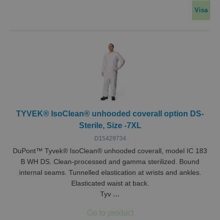
Visa
TYVEK® IsoClean® unhooded coverall option DS-
Sterile, Size -7XL
D15429734
DuPont™ Tyvek® IsoClean® unhooded coverall, model IC 183
B WH DS. Clean-processed and gamma sterilized. Bound
internal seams. Tunnelled elastication at wrists and ankles.
Elasticated waist at back.
Tyv
…