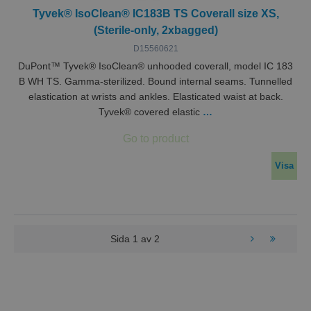
Tyvek® IsoClean® IC183B TS Coverall size XS,
(Sterile-only, 2xbagged)
D15560621
DuPont™ Tyvek® IsoClean® unhooded coverall, model IC 183
B WH TS. Gamma-sterilized. Bound internal seams. Tunnelled
elastication at wrists and ankles. Elasticated waist at back.
Tyvek® covered elastic
…
Visa
Sida
1
av
2