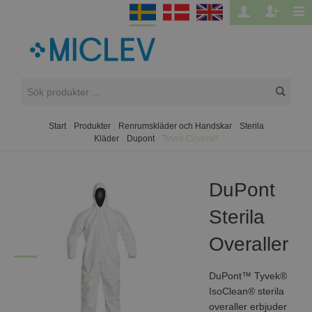
Start
/
Produkter
/
Renrumskläder och Handskar
/
Sterila
Kläder
/
Dupont
/
Tyvek Coverall
DuPont
Sterila
Overaller
DuPont™ Tyvek®
IsoClean® sterila
overaller erbjuder