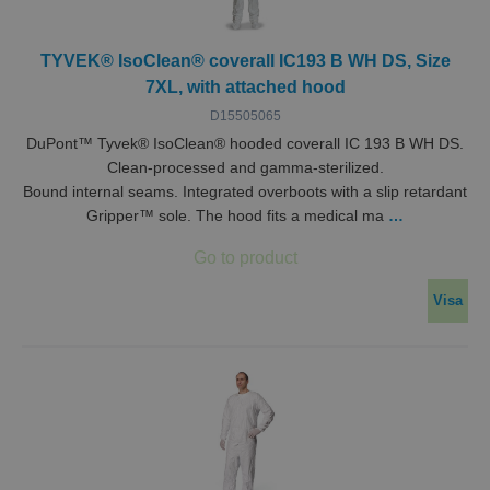
TYVEK® IsoClean® coverall IC193 B WH DS, Size
7XL, with attached hood
D15505065
DuPont™ Tyvek® IsoClean® hooded coverall IC 193 B WH DS.
Clean-processed and gamma-sterilized.
Bound internal seams. Integrated overboots with a slip retardant
Gripper™ sole. The hood fits a medical ma
…
Visa