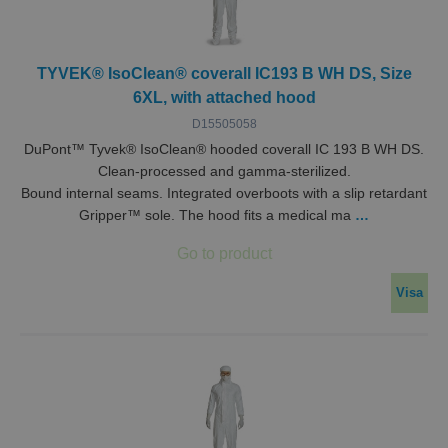
TYVEK® IsoClean® coverall IC193 B WH DS, Size
6XL, with attached hood
D15505058
DuPont™ Tyvek® IsoClean® hooded coverall IC 193 B WH DS.
Clean-processed and gamma-sterilized.
Bound internal seams. Integrated overboots with a slip retardant
Gripper™ sole. The hood fits a medical ma
…
Visa