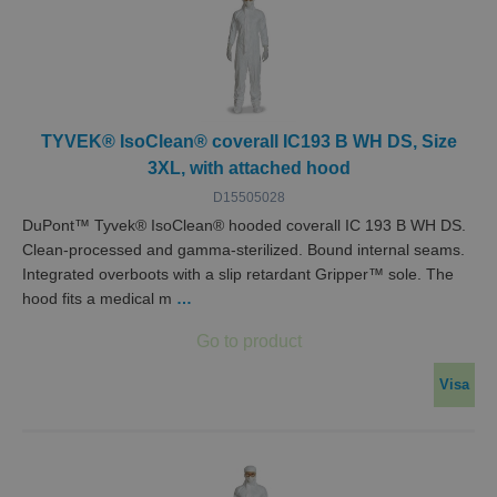
TYVEK® IsoClean® coverall IC193 B WH DS, Size
3XL, with attached hood
D15505028
DuPont™ Tyvek® IsoClean® hooded coverall IC 193 B WH DS.
Clean-processed and gamma-sterilized. Bound internal seams.
Integrated overboots with a slip retardant Gripper™ sole. The
hood fits a medical m
…
Visa