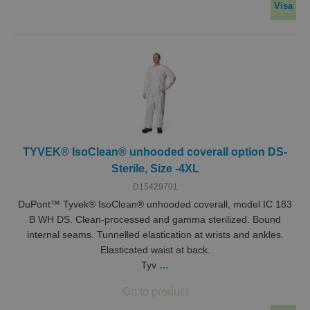
Visa
TYVEK® IsoClean® unhooded coverall option DS-
Sterile, Size -4XL
D15429701
DuPont™ Tyvek® IsoClean® unhooded coverall, model IC 183
B WH DS. Clean-processed and gamma sterilized. Bound
internal seams. Tunnelled elastication at wrists and ankles.
Elasticated waist at back.
Tyv
…