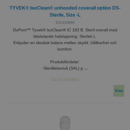
TYVEK® IsoClean® unhooded coverall option DS-
Sterile, Size -L
D15429666
DuPont™ Tyvek® IsoClean® IC 183 B. Steril overall med
tätslutande halsöppning. Storlek L.
Erbjuder en idealisk balans mellan skydd, hållbarhet och
komfort.
Produktfördelar:
-Sterilitetsnivå (SAL) p
…
Visa