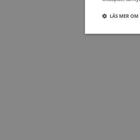
LÄS MER OM
Strikt
nödvändigt
Strikt nödvändiga ka
användas ordentligt 
Namn
ASP.NET_SessionId