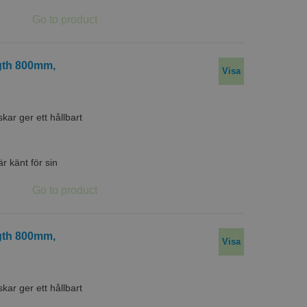
ngth 800mm,
Visa
r ger ett hållbart
 känt för sin
ngth 800mm,
Visa
r ger ett hållbart