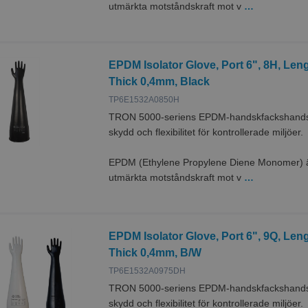
utmärkta motståndskraft mot v
…
EPDM Isolator Glove, Port 6", 8H, Le
Thick 0,4mm, Black
TP6E1532A0850H
TRON 5000-seriens EPDM-handskfackshandska
skydd och flexibilitet för kontrollerade miljöer.
EPDM (Ethylene Propylene Diene Monomer) är
utmärkta motståndskraft mot v
…
EPDM Isolator Glove, Port 6", 9Q, Le
Thick 0,4mm, B/W
TP6E1532A0975DH
TRON 5000-seriens EPDM-handskfackshandska
skydd och flexibilitet för kontrollerade miljöer.