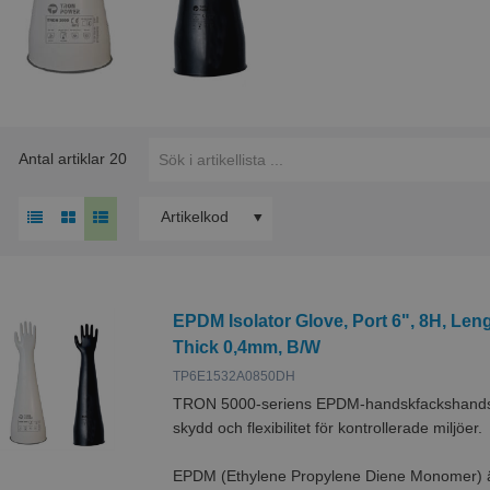
Antal artiklar
20
Artikelkod
EPDM Isolator Glove, Port 6", 8H, Le
Thick 0,4mm, B/W
TP6E1532A0850DH
TRON 5000-seriens EPDM-handskfackshandska
skydd och flexibilitet för kontrollerade miljöer.
EPDM (Ethylene Propylene Diene Monomer) är