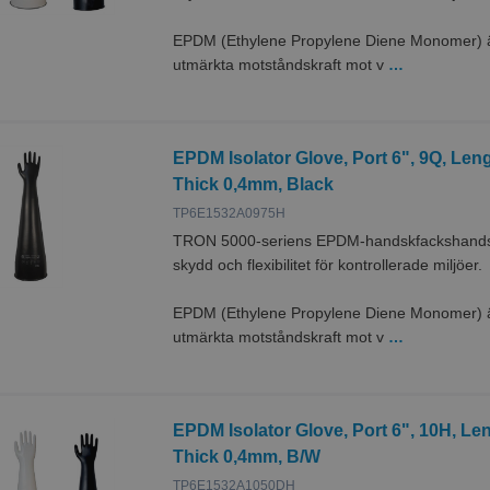
EPDM (Ethylene Propylene Diene Monomer) är
utmärkta motståndskraft mot v
…
EPDM Isolator Glove, Port 6", 9Q, Le
Thick 0,4mm, Black
TP6E1532A0975H
TRON 5000-seriens EPDM-handskfackshandska
skydd och flexibilitet för kontrollerade miljöer.
EPDM (Ethylene Propylene Diene Monomer) är
utmärkta motståndskraft mot v
…
EPDM Isolator Glove, Port 6", 10H, L
Thick 0,4mm, B/W
TP6E1532A1050DH