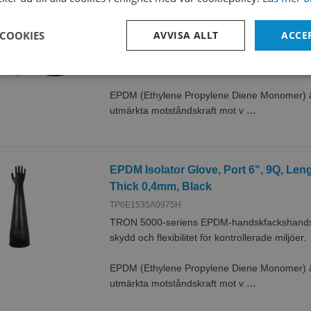
Thick 0,4mm, B/W
TP6E1535A0975DH
 COOKIES
AVVISA ALLT
ACCE
TRON 5000-seriens EPDM-handskfackshandska
skydd och flexibilitet för kontrollerade miljöer.
Prestanda
Inriktning
Funktioner
EPDM (Ethylene Propylene Diene Monomer) är
utmärkta motståndskraft mot v
…
EPDM Isolator Glove, Port 6", 9Q, Le
Thick 0,4mm, Black
Strikt nödvändigt
Prestanda
Inriktning
Funktioner
Oklassificerade
TP6E1535A0975H
kor tillåter kärnwebbplatsfunktioner som användarinloggning och kontohantering. We
TRON 5000-seriens EPDM-handskfackshandska
utan strikt nödvändiga cookies.
skydd och flexibilitet för kontrollerade miljöer.
Leverantör /
Utgång
Beskrivning
Domän
EPDM (Ethylene Propylene Diene Monomer) är
Session
Denna cookie ställs in av Doubleclick och u
Microsoft
utmärkta motståndskraft mot v
…
hur slutanvändaren använder webbplatsen o
Corporation
reklam som slutanvändaren kan ha sett inn
miclev.se
nämnda webbplats.