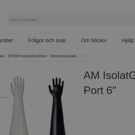
änster
Frågor och svar
Om Miclev
Hjälp
kar
/
EPDM Isolatorhandskar
/
Renprocessade
/
Port 6"
AM Isolat
Port 6"