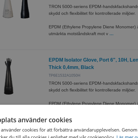
TRON 5000-seriens EPDM-handskfackshandska
skydd och flexibilitet för kontrollerade miljöer.
EPDM (Ethylene Propylene Diene Monomer) är
utmärkta motståndskraft mot v
…
EPDM Isolator Glove, Port 6", 10H, L
Thick 0,4mm, Black
TP6E1532A1050H
TRON 5000-seriens EPDM-handskfackshandska
skydd och flexibilitet för kontrollerade miljöer.
EPDM (Ethylene Propylene Diene Monomer) är
utmärkta motståndskraft mot v
…
plats använder cookies
använder cookies för att förbättra användarupplevelsen. Genom 
EPDM Isolator Glove, Port 6", 9Q, Le
er du till alla cookies i enlighet med vår cookiepolicy.
Läs mer o