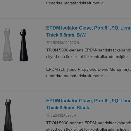
utmärkta motståndskraft mot v
…
EPDM Isolator Glove, Port 6", 9Q, Le
Thick 0,6mm, B/W
TP6E2432A0975DH
TRON 5000-seriens EPDM-handskfackshandska
skydd och flexibilitet för kontrollerade miljöer.
EPDM (Ethylene Propylene Diene Monomer) är
utmärkta motståndskraft mot v
…
EPDM Isolator Glove, Port 6", 9Q, Le
Thick 0,6mm, Black
TP6E2432A0975H
TRON 5000-seriens EPDM-handskfackshandska
skydd och flexibilitet för kontrollerade miljöer.