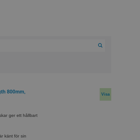
ngth 800mm,
Visa
r ger ett hållbart
 känt för sin