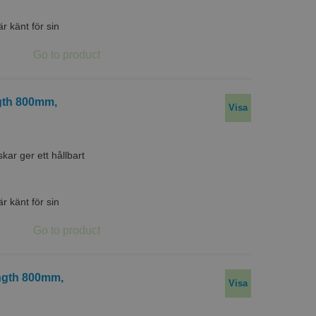
 känt för sin
ngth 800mm,
Visa
r ger ett hållbart
 känt för sin
ength 800mm,
Visa