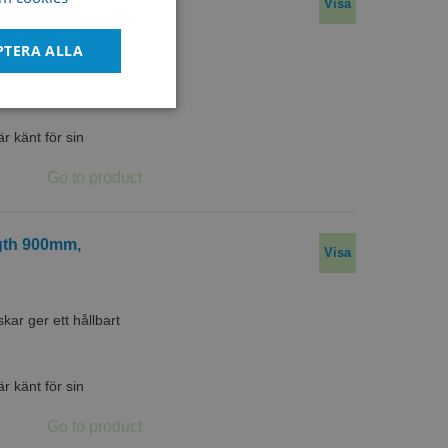
Visa
ENGLISH
DANISH
PTERA ALLA
r ger ett hållbart
Oklassificerade
 känt för sin
ngth 900mm,
Visa
bbplatsen kan inte
r ger ett hållbart
 känt för sin
tför information om
ch eventuell
an han besökte