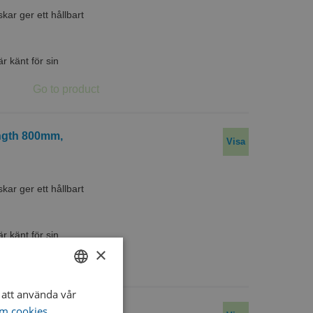
r ger ett hållbart
 känt för sin
ength 800mm,
Visa
r ger ett hållbart
 känt för sin
×
att använda vår
SWEDISH
ngth 900mm,
m cookies