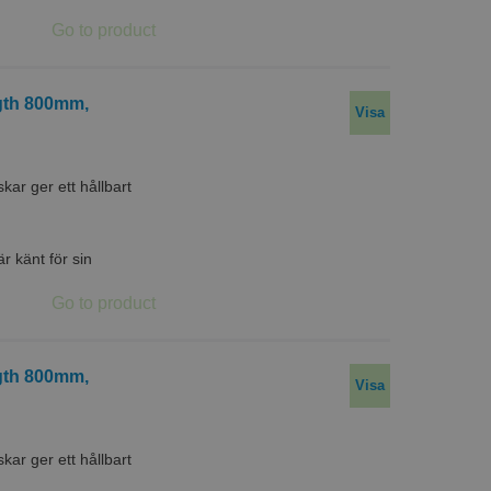
ngth 800mm,
Visa
r ger ett hållbart
 känt för sin
ngth 800mm,
Visa
r ger ett hållbart