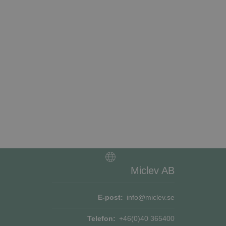
bbplatsen kan inte
tför information om
ch eventuell
an han besökte
jänsten för att
okie. Det är
ner fungerar
rens samtycke och
platsen. Den
e om olika
Miclev AB
erställer att deras
E-post:
info@miclev.se
Beskrivning
Telefon:
+46(0)40 365400
or