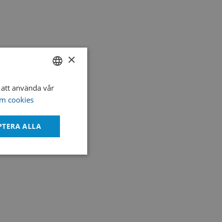
×
att använda vår
SWEDISH
m cookies
ENGLISH
DANISH
PTERA ALLA
Oklassificerade