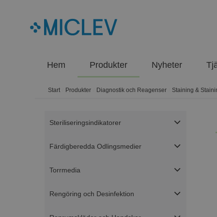
Hem
Produkter
Nyheter
Tj
Start
/
Produkter
/
Diagnostik och Reagenser
/
Staining & Stain
Steriliseringsindikatorer
Färdigberedda Odlingsmedier
Torrmedia
Rengöring och Desinfektion