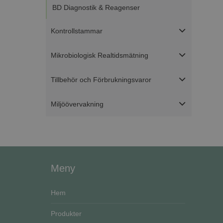
BD Diagnostik & Reagenser
Strikt nödvändiga ka
Kontrollstammar
användas ordentligt 
Mikrobiologisk Realtidsmätning
Namn
ASP.NET_SessionId
Tillbehör och Förbrukningsvaror
Miljöövervakning
CookieScriptConse
VISITOR_PRIVACY_
Go
Meny
Hem
Namn
Produkter
Namn
__Secure-ROLLOU