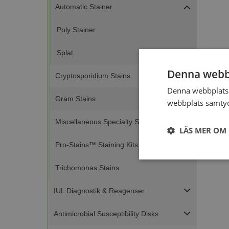
Automatic Stainer
Poly Stainer
Splat
Denna webb
Cryptosporidium Stains
Denna webbplats 
Gram Stains
webbplats samtyck
Miscellaneous Specialty Stains
LÄS MER OM
Pro-Stains™ Staining Kits
Strikt
Trichomonas Stains
nödvändigt
IUL Diagnostik & Reagenser
Antimicrobial Susceptibility Disks