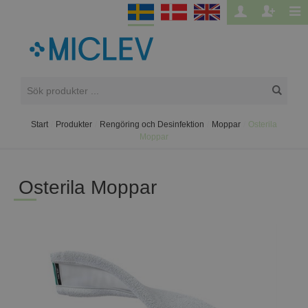
Start
/
Produkter
/
Rengöring och Desinfektion
/
Moppar
/
Osterila
Moppar
Osterila Moppar