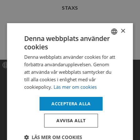
STAXS
×
Denna webbplats använder
cookies
SWEDISH
Denna webbplats använder cookies för att
ENGLISH
förbättra användarupplevelsen. Genom
DANISH
att använda vår webbplats samtycker du
Meny
till alla cookies i enlighet med vår
cookiepolicy.
Läs mer om cookies
Hem
Produkter
ACCEPTERA ALLA
Nyheter
AVVISA ALLT
Tjänster
LÄS MER OM COOKIES