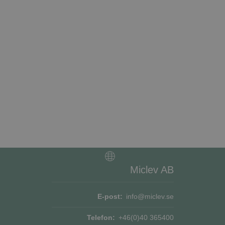
bbplatsen kan inte
tför information om
ch eventuell
an han besökte
jänsten för att
okie. Det är
ner fungerar
rens samtycke och
platsen. Den
e om olika
Miclev AB
erställer att deras
E-post:
info@miclev.se
Beskrivning
Telefon:
+46(0)40 365400
or