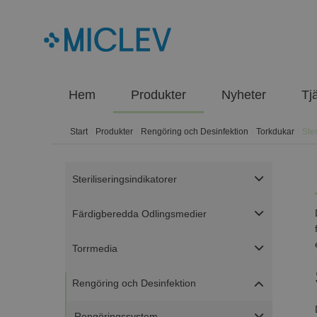
Hem
Produkter
Nyheter
Tj
Start
/
Produkter
/
Rengöring och Desinfektion
/
Torkdukar
/
Ste
Steriliseringsindikatorer
Färdigberedda Odlingsmedier
Torrmedia
Rengöring och Desinfektion
Rengöringssystem