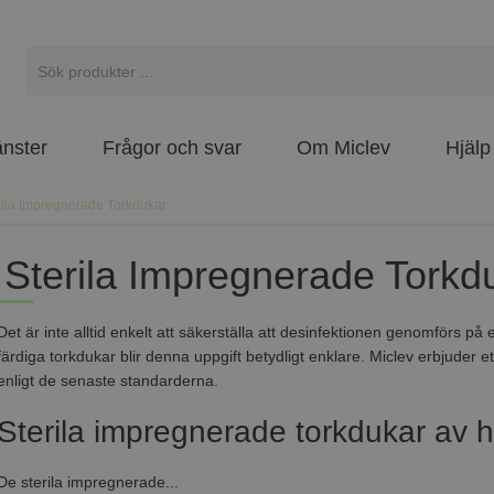
änster
Frågor och svar
Om Miclev
Hjälp
rila Impregnerade Torkdukar
Sterila Impregnerade Torkd
Det är inte alltid enkelt att säkerställa att desinfektionen genomförs p
färdiga torkdukar blir denna uppgift betydligt enklare. Miclev erbjuder e
enligt de senaste standarderna.
Sterila impregnerade torkdukar av 
De sterila impregnerade...