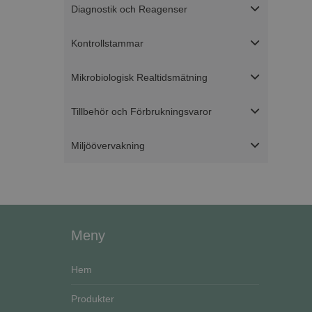
Diagnostik och Reagenser
Strikt nödvändiga ka
Kontrollstammar
användas ordentligt 
Mikrobiologisk Realtidsmätning
Namn
ASP.NET_SessionId
Tillbehör och Förbrukningsvaror
Miljöövervakning
CookieScriptConse
VISITOR_PRIVACY_
Go
Meny
Hem
Namn
Produkter
Namn
__Secure-ROLLOU