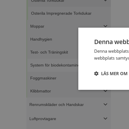
Osterila Torkdukar
Osterila Impregnerade Torkdukar
Moppar
Handhygien
Denna webb
Denna webbplats 
Test- och Träningskit
webbplats samtyck
System för biodekontaminering
LÄS MER OM
Foggmaskiner
Strikt
Klibbmattor
nödvändigt
Renrumskläder och Handskar
Luftprovtagare