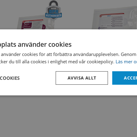
plats använder cookies
använder cookies för att förbättra användarupplevelsen. Genom 
er du till alla cookies i enlighet med vår cookiepolicy.
Läs mer o
Sterile Biocide Wipes
Sterila silikon-wipe
 COOKIES
AVVISA ALLT
ACCE
Prestanda
Inriktning
Funktioner