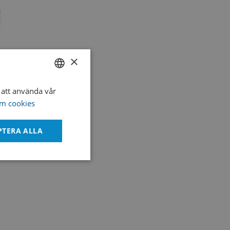
×
att använda vår
SWEDISH
m cookies
s
ENGLISH
DANISH
PTERA ALLA
Oklassificerade