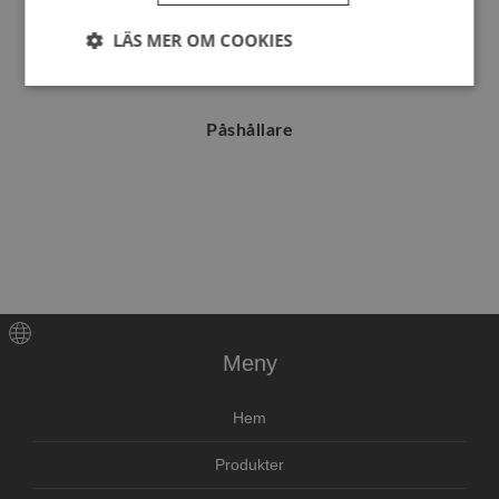
LÄS MER OM COOKIES
Strikt
Prestanda
Inriktning
nödvändigt
Påshållare
Funktioner
Oklassificerade
Strikt nödvändigt
Prestanda
Inriktning
Meny
Funktioner
Oklassificerade
Hem
Strikt nödvändiga kakor tillåter
kärnwebbplatsfunktioner som användarinloggning
och kontohantering. Webbplatsen kan inte
Produkter
användas ordentligt utan strikt nödvändiga cookies.