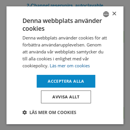
2-Channel reservoirs, autoclavable
×
M/R4-506-050
Denna webbplats använder
cookies
SWEDISH
Visa
Denna webbplats använder cookies för att
ENGLISH
förbättra användarupplevelsen. Genom
DANISH
att använda vår webbplats samtycker du
till alla cookies i enlighet med vår
cookiepolicy.
Läs mer om cookies
ACCEPTERA ALLA
2-Channel reservoirs, disposable product
M/R4-506-350
AVVISA ALLT
LÄS MER OM COOKIES
Visa
Strikt
Prestanda
Inriktning
nödvändigt