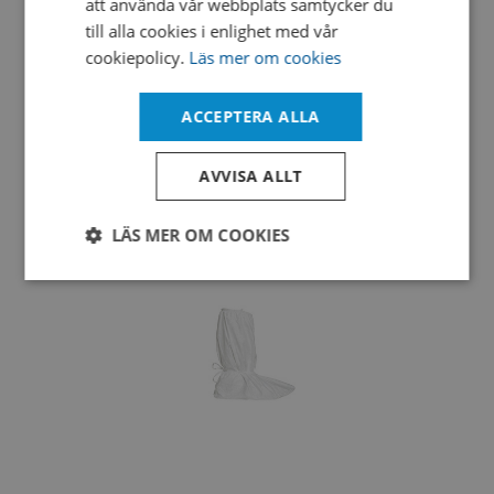
att använda vår webbplats samtycker du
till alla cookies i enlighet med vår
cookiepolicy.
Läs mer om cookies
ACCEPTERA ALLA
Proshield Coverall
AVVISA ALLT
LÄS MER OM COOKIES
Strikt
Prestanda
Inriktning
nödvändigt
Funktioner
Oklassificerade