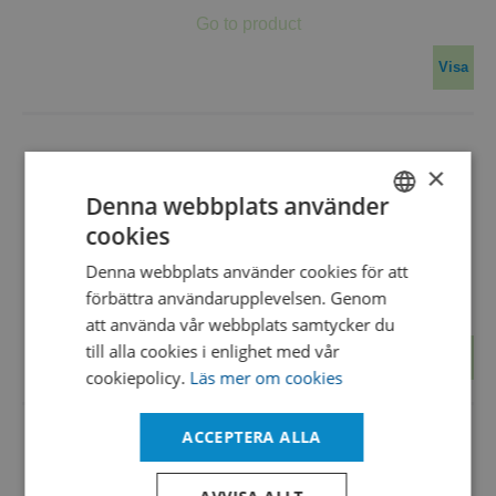
Visa
×
Denna webbplats använder
cookies
MICRONAUT-SB individual
SWEDISH
Denna webbplats använder cookies för att
M/EB-XXX-200
ENGLISH
förbättra användarupplevelsen. Genom
DANISH
att använda vår webbplats samtycker du
till alla cookies i enlighet med vår
Visa
cookiepolicy.
Läs mer om cookies
ACCEPTERA ALLA