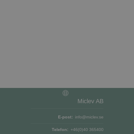
bbplatsen kan inte
tför information om
ch eventuell
an han besökte
jänsten för att
okie. Det är
ner fungerar
rens samtycke och
platsen. Den
e om olika
Miclev AB
erställer att deras
E-post:
info@miclev.se
Beskrivning
Telefon:
+46(0)40 365400
or