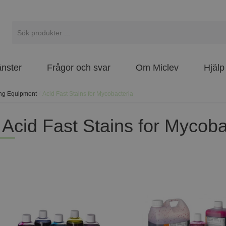
änster
Frågor och svar
Om Miclev
Hjälp
ing Equipment
/
Acid Fast Stains for Mycobacteria
Acid Fast Stains for Mycoba