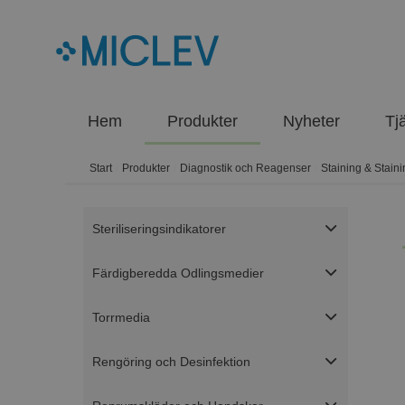
Hem
Produkter
Nyheter
Tj
Start
/
Produkter
/
Diagnostik och Reagenser
/
Staining & Stain
Steriliseringsindikatorer
Färdigberedda Odlingsmedier
Torrmedia
Rengöring och Desinfektion