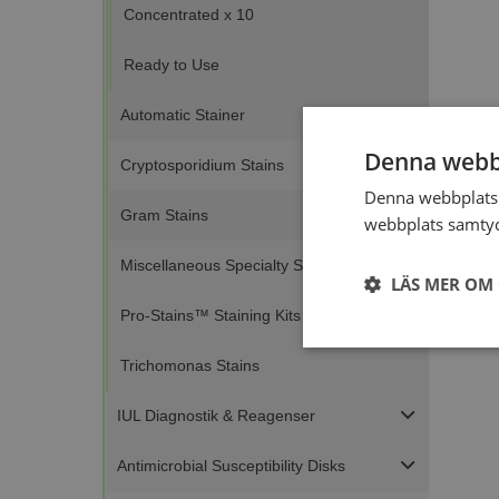
Concentrated x 10
Ready to Use
Automatic Stainer
Denna webb
Cryptosporidium Stains
Denna webbplats 
Gram Stains
webbplats samtyck
Miscellaneous Specialty Stains
LÄS MER OM
Pro-Stains™ Staining Kits
Strikt
Trichomonas Stains
nödvändigt
IUL Diagnostik & Reagenser
Antimicrobial Susceptibility Disks