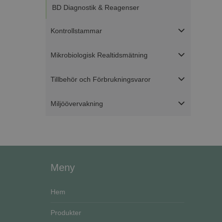
BD Diagnostik & Reagenser
Strikt nödvändiga ka
Kontrollstammar
användas ordentligt 
Mikrobiologisk Realtidsmätning
Namn
ASP.NET_SessionId
Tillbehör och Förbrukningsvaror
Miljöövervakning
CookieScriptConse
VISITOR_PRIVACY_
Go
Meny
Hem
Namn
Produkter
Namn
__Secure-ROLLOU