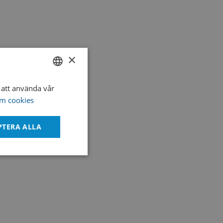
×
att använda vår
SWEDISH
m cookies
ENGLISH
DANISH
PTERA ALLA
Oklassificerade