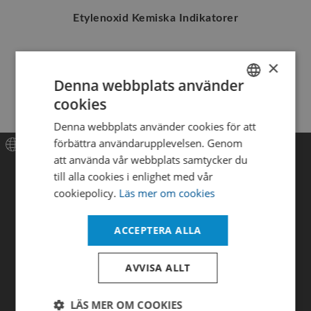
Etylenoxid Kemiska Indikatorer
×
Denna webbplats använder
cookies
SWEDISH
Denna webbplats använder cookies för att
ENGLISH
förbättra användarupplevelsen. Genom
DANISH
att använda vår webbplats samtycker du
Meny
till alla cookies i enlighet med vår
cookiepolicy.
Läs mer om cookies
Hem
Produkter
ACCEPTERA ALLA
Nyheter
AVVISA ALLT
Tjänster
LÄS MER OM COOKIES