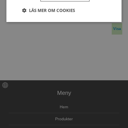
- Soft and comfortable
- Meets the req
…
LÄS MER OM COOKIES
Strikt
Prestanda
Inriktning
nödvändigt
Visa
Funktioner
Oklassificerade
Strikt nödvändigt
Prestanda
Inriktning
Meny
Funktioner
Oklassificerade
Hem
Strikt nödvändiga kakor tillåter
kärnwebbplatsfunktioner som användarinloggning
och kontohantering. Webbplatsen kan inte
Produkter
användas ordentligt utan strikt nödvändiga cookies.