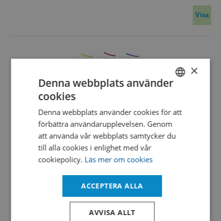
Visa
×
Denna webbplats använder
cookies
SWEDISH
Denna webbplats använder cookies för att
ENGLISH
SimSox, RR-socks MW with yellow lining, 19x19 cm
förbättra användarupplevelsen. Genom
size L
DANISH
att använda vår webbplats samtycker du
350186
till alla cookies i enlighet med vår
Reusable Cleanroom-Socks SimSox
cookiepolicy.
Läs mer om cookies
- 100% polyester
- Cleaned and packaged inside an ISO class 5 cleanroom
ACCEPTERA ALLA
- Reusable
- Hardwearing
- Elasticated waistband for optimum fit
AVVISA ALLT