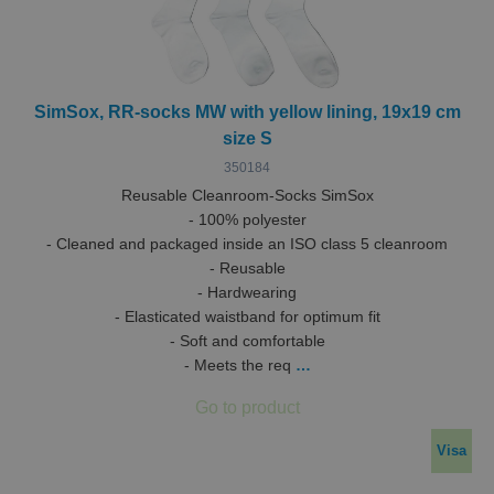
SimSox, RR-socks MW with yellow lining, 19x19 cm
size S
350184
Reusable Cleanroom-Socks SimSox
- 100% polyester
- Cleaned and packaged inside an ISO class 5 cleanroom
- Reusable
- Hardwearing
- Elasticated waistband for optimum fit
- Soft and comfortable
- Meets the req
…
Visa