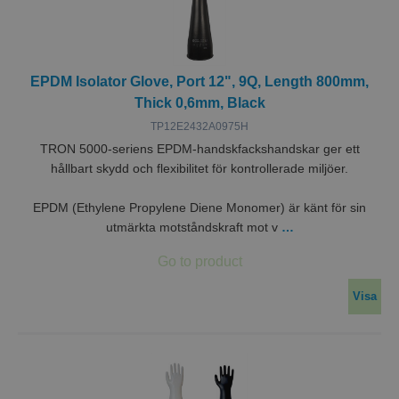
nödvändigt
Funktioner
Oklassificerade
EPDM Isolator Glove, Port 12", 9Q, Length 800mm,
Thick 0,6mm, Black
TP12E2432A0975H
TRON 5000-seriens EPDM-handskfackshandskar ger ett
hållbart skydd och flexibilitet för kontrollerade miljöer.
Strikt nödvändigt
Prestanda
Inriktning
EPDM (Ethylene Propylene Diene Monomer) är känt för sin
Funktioner
Oklassificerade
utmärkta motståndskraft mot v
…
Strikt nödvändiga kakor tillåter
kärnwebbplatsfunktioner som användarinloggning
och kontohantering. Webbplatsen kan inte
Visa
användas ordentligt utan strikt nödvändiga cookies.
Leverantör /
Namn
Utgång
Beskr
Domän
ASP.NET_SessionId
Session
Denna
Microsoft
ställs 
Corporation
Doubl
miclev.se