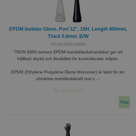
utför
infor
hur
sluta
använ
webbp
och ev
EPDM Isolator Glove, Port 12", 10H, Length 800mm,
rekla
sluta
Thick 0,6mm, B/W
kan ha
innan
TP12E2432A1050DH
besök
TRON 5000-seriens EPDM-handskfackshandskar ger ett
webbp
hållbart skydd och flexibilitet för kontrollerade miljöer.
CookieScriptConsent
1 år 1
Denna
CookieScript
Google
månad
använ
.miclev.se
Integritetspolicy
Cooki
EPDM (Ethylene Propylene Diene Monomer) är känt för sin
Script
tjänst
utmärkta motståndskraft mot v
…
komma
prefe
för b
cookie
nödvä
Visa
Cooki
Script
cooki
funger
VISITOR_PRIVACY_METADATA
5
Denna
YouTube
månader
använd
.youtube.com
4 veckor
lagra