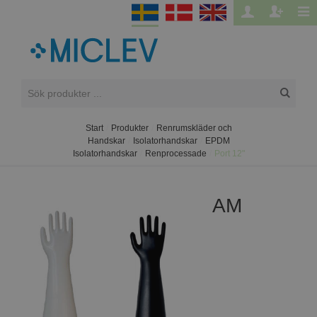
Start
/
Produkter
/
Renrumskläder och
Handskar
/
Isolatorhandskar
/
EPDM
Isolatorhandskar
/
Renprocessade
/
Port 12"
AM