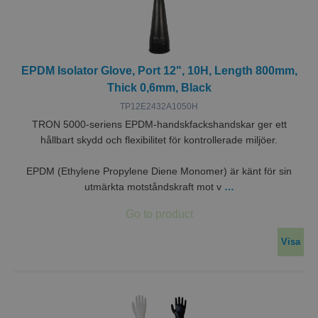
använ
samty
sekret
deras 
med
webbp
Den re
EPDM Isolator Glove, Port 12", 10H, Length 800mm,
uppgi
besök
Thick 0,6mm, Black
samty
olika
TP12E2432A1050H
sekret
och
TRON 5000-seriens EPDM-handskfackshandskar ger ett
instäl
hållbart skydd och flexibilitet för kontrollerade miljöer.
vilket
säkers
deras
EPDM (Ethylene Propylene Diene Monomer) är känt för sin
prefer
hedras
utmärkta motståndskraft mot v
…
sessio
Visa
Namn
Leverantör / Domän
__Secure-ROLLOUT_TOKEN
.youtube.com
Leverantör
Namn
Utgång
Beskrivning
m
/ Domän
Leverantör /
Namn
Utgång
Beskrivning
_ga_51RRKP6M42
.miclev.se
1 år 1
Denna cookie används
Domän
ElineExt
miclev.se
månad
Google Analytics för at