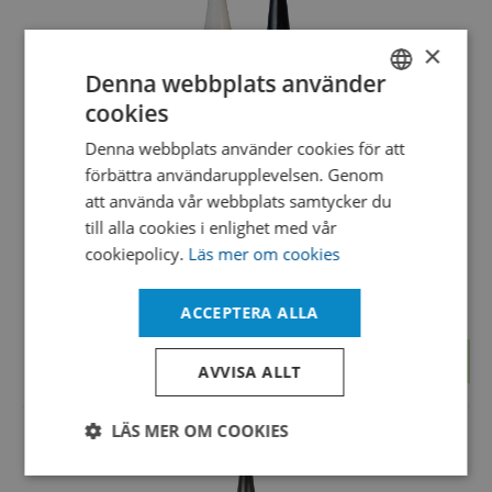
×
Denna webbplats använder
EPDM Isolator Glove, Port 12", 9Q, Length 800mm,
cookies
SWEDISH
Thick 0,6mm, B/W
Denna webbplats använder cookies för att
TP12E2432A0975DH
ENGLISH
förbättra användarupplevelsen. Genom
TRON 5000-seriens EPDM-handskfackshandskar ger ett
DANISH
att använda vår webbplats samtycker du
hållbart skydd och flexibilitet för kontrollerade miljöer.
till alla cookies i enlighet med vår
cookiepolicy.
Läs mer om cookies
EPDM (Ethylene Propylene Diene Monomer) är känt för sin
utmärkta motståndskraft mot v
…
ACCEPTERA ALLA
Visa
AVVISA ALLT
LÄS MER OM COOKIES
Strikt
Prestanda
Inriktning