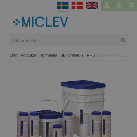
Start
/
Produkter
/
Torrmedia
/
BD Torrmedia
/
P - S
/
R2A AGAR 500 G