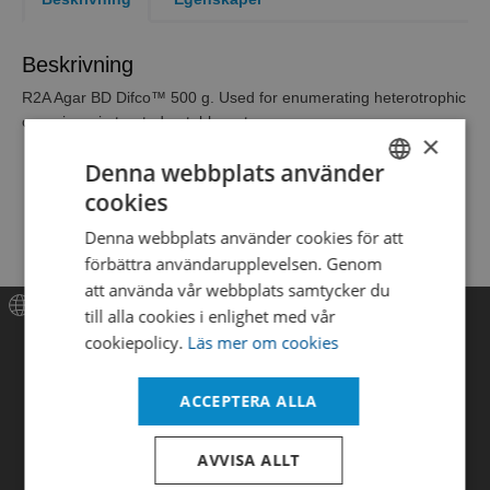
Beskrivning
R2A Agar BD Difco™ 500 g. Used for enumerating heterotrophic
organisms in treated potable water.
×
Denna webbplats använder
cookies
SWEDISH
Denna webbplats använder cookies för att
ENGLISH
förbättra användarupplevelsen. Genom
DANISH
att använda vår webbplats samtycker du
till alla cookies i enlighet med vår
Meny
cookiepolicy.
Läs mer om cookies
Hem
ACCEPTERA ALLA
Produkter
AVVISA ALLT
Nyheter