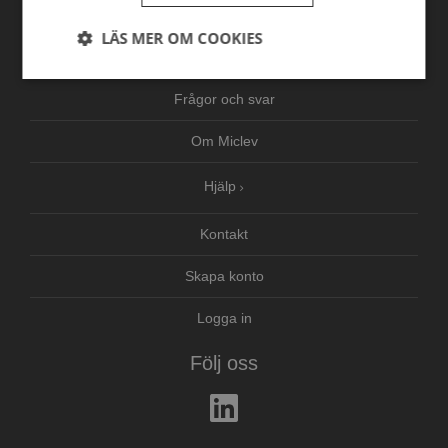
Nyheter
LÄS MER OM COOKIES
Tjänster
Strikt
Prestanda
Inriktning
nödvändigt
Frågor och svar
Om Miclev
Funktioner
Oklassificerade
Hjälp
Kontakt
Skapa konto
Strikt nödvändigt
Prestanda
Inriktning
Logga in
Funktioner
Oklassificerade
Följ oss
Strikt nödvändiga kakor tillåter
kärnwebbplatsfunktioner som användarinloggning
och kontohantering. Webbplatsen kan inte
användas ordentligt utan strikt nödvändiga cookies.