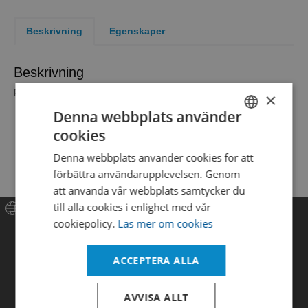
Beskrivning
Egenskaper
Beskrivning
Penicillinase Concentrate BD BBL™ 10 x 20 ml
×
Denna webbplats använder
cookies
SWEDISH
Denna webbplats använder cookies för att
ENGLISH
förbättra användarupplevelsen. Genom
DANISH
att använda vår webbplats samtycker du
till alla cookies i enlighet med vår
cookiepolicy.
Läs mer om cookies
Meny
ACCEPTERA ALLA
Hem
Produkter
AVVISA ALLT