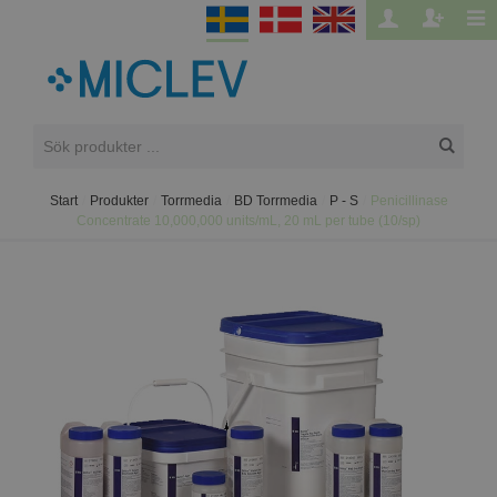
Start
/
Produkter
/
Torrmedia
/
BD Torrmedia
/
P - S
/
Penicillinase
Concentrate 10,000,000 units/mL, 20 mL per tube (10/sp)