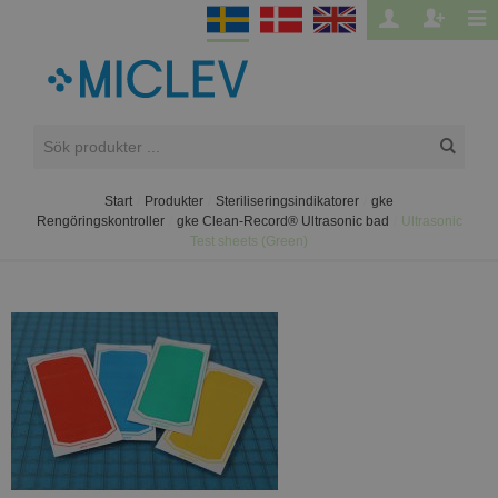
Start
/
Produkter
/
Steriliseringsindikatorer
/
gke
Rengöringskontroller
/
gke Clean-Record® Ultrasonic bad
/
Ultrasonic
Test sheets (Green)