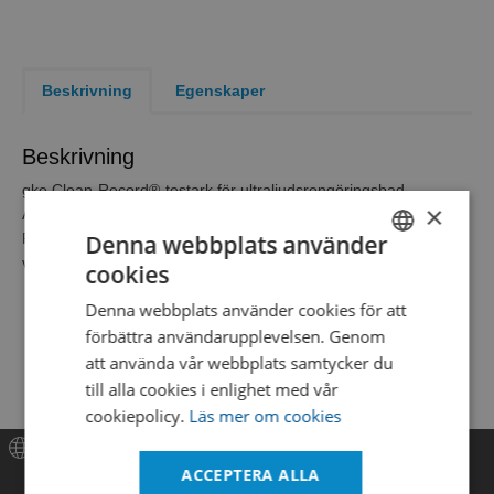
Beskrivning
Egenskaper
Beskrivning
gke Clean-Record®-testark för ultraljudsrengöringsbad.
×
Ark med fyra indikatorer vardera.
Denna webbplats använder
Processövervakningsindikatorerna placeras horisontellt eller
vertikalt i vätskan.
cookies
SWEDISH
Denna webbplats använder cookies för att
ENGLISH
förbättra användarupplevelsen. Genom
DANISH
att använda vår webbplats samtycker du
till alla cookies i enlighet med vår
cookiepolicy.
Läs mer om cookies
ACCEPTERA ALLA
Meny