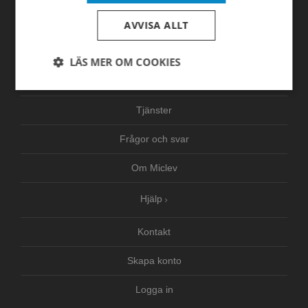
Hem
AVVISA ALLT
Produkter
LÄS MER OM COOKIES
Nyheter
Strikt
Prestanda
Inriktning
nödvändigt
Tjänster
Frågor och svar
Funktioner
Oklassificerade
Om Miclev
Hjälp
Kontakt
Strikt nödvändigt
Prestanda
Inriktning
Skapa konto
Funktioner
Oklassificerade
Logga in
Strikt nödvändiga kakor tillåter