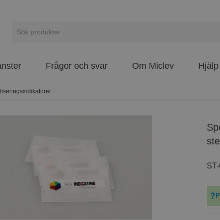
änster
Frågor och svar
Om Miclev
Hjälp
iliseringsindikatorer
/
Spore Strips - 106, Geobacillus
ste
ST-
P