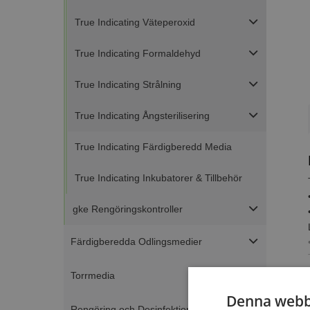
True Indicating Väteperoxid
True Indicating Formaldehyd
True Indicating Strålning
True Indicating Ångsterilisering
True Indicating Färdigberedd Media
True Indicating Inkubatorer & Tillbehör
gke Rengöringskontroller
Färdigberedda Odlingsmedier
Torrmedia
Denna webb
Rengöring och Desinfektion