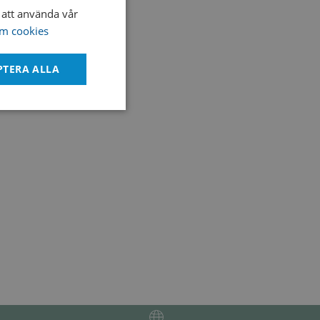
att använda vår
SWEDISH
lope
m cookies
ENGLISH
DANISH
PTERA ALLA
Oklassificerade
bbplatsen kan inte
tför information om