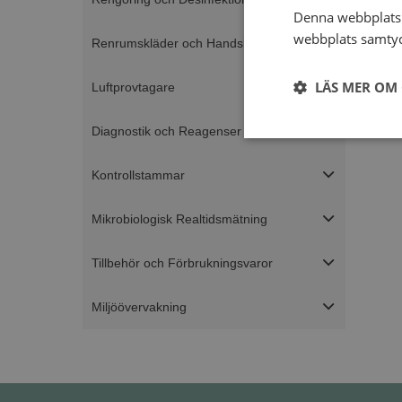
Denna webbplats 
webbplats samtyck
Renrumskläder och Handskar
LÄS MER OM
Luftprovtagare
Diagnostik och Reagenser
Strikt
nödvändigt
Kontrollstammar
Mikrobiologisk Realtidsmätning
Tillbehör och Förbrukningsvaror
Miljöövervakning
Strikt nödvändiga ka
användas ordentligt 
Namn
ASP.NET_SessionId