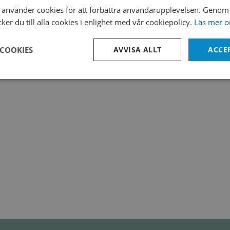
använder cookies för att förbättra användarupplevelsen. Genom 
6
Population: 10
, Dimension: 6 mm x 30 mm, Packaging: Glassine Enve
er du till alla cookies i enlighet med vår cookiepolicy.
Läs mer o
 COOKIES
AVVISA ALLT
ACCE
Prestanda
Inriktning
Funktioner
Strikt nödvändigt
Prestanda
Inriktning
Funktioner
Oklassificerade
kor tillåter kärnwebbplatsfunktioner som användarinloggning och kontohantering. We
utan strikt nödvändiga cookies.
Leverantör /
Utgång
Beskrivning
Domän
Session
Denna cookie ställs in av Doubleclick och u
Microsoft