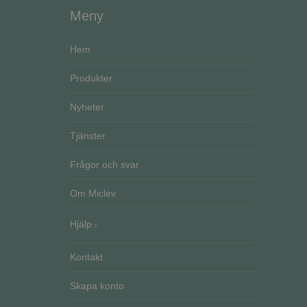
Meny
CookieScriptConse
Hem
Produkter
VISITOR_PRIVACY_
Go
Nyheter
Tjänster
Frågor och svar
Namn
Namn
__Secure-ROLLOU
Om Miclev
Namn
ElineExt
_ga_51RRKP6M42
Hjälp
YSC
__Secure-YNID
_ga
CrossDomainCookie
VISITOR_INFO1_LIV
Kontakt
Skapa konto