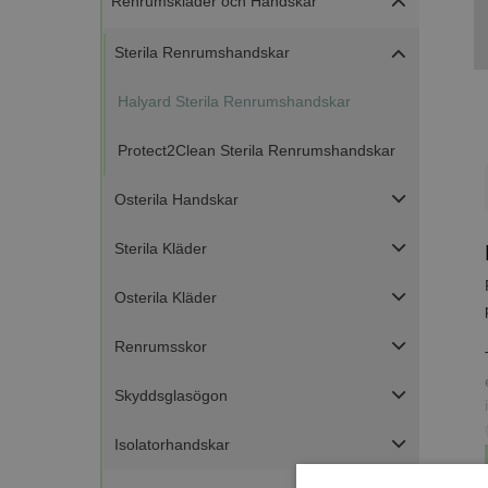
Renrumskläder och Handskar
Sterila Renrumshandskar
Halyard Sterila Renrumshandskar
Protect2Clean Sterila Renrumshandskar
Osterila Handskar
Sterila Kläder
Osterila Kläder
Renrumsskor
Skyddsglasögon
Isolatorhandskar