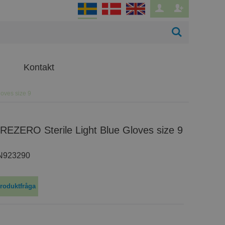
Kontakt
oves size 9
UREZERO Sterile Light Blue Gloves size 9
N923290
roduktfråga