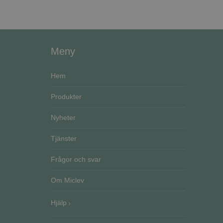
ASP.NET_SessionId
Meny
CookieScriptConse
Hem
VISITOR_PRIVACY_
Go
Produkter
Nyheter
Tjänster
Namn
Namn
Frågor och svar
__Secure-ROLLOU
Namn
ElineExt
_ga_51RRKP6M42
Om Miclev
YSC
__Secure-YNID
_ga
Hjälp
CrossDomainCookie
VISITOR_INFO1_LIV