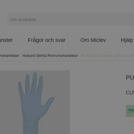
änster
Frågor och svar
Om Miclev
Hjälp
umshandskar
/
Halyard Sterila Renrumshandskar
/
PUREZERO Sterile Light Blue Gl
P
CL
P