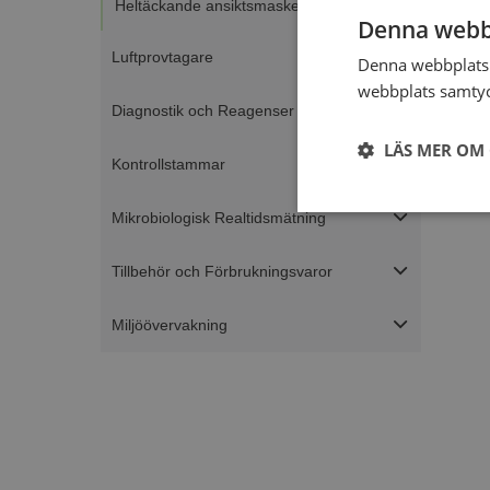
Heltäckande ansiktsmasker
Denna webb
Luftprovtagare
Denna webbplats 
webbplats samtyck
Diagnostik och Reagenser
LÄS MER OM
Kontrollstammar
Strikt
Mikrobiologisk Realtidsmätning
nödvändigt
Tillbehör och Förbrukningsvaror
Miljöövervakning
Strikt nödvändiga ka
användas ordentligt 
Namn