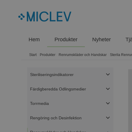
Hem
Produkter
Nyheter
Tj
Start
/
Produkter
/
Renrumskläder och Handskar
/
Sterila Renr
Steriliseringsindikatorer
Färdigberedda Odlingsmedier
Torrmedia
Rengöring och Desinfektion