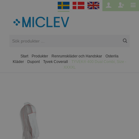
Start
/
Produkter
/
Renrumskläder och Handskar
/
Osterila
Kläder
/
Dupont
/
Tyvek Coverall
/
TYVEK® 400 Dual Combi, Size -
XXXXL