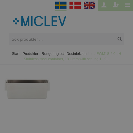
Start
/
Produkter
/
Rengöring och Desinfektion
/
/
/
EWM18-2.0 LH
Stainless steel container, 18 Liters with scaling 1 - 9 L