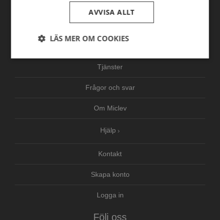
Hem
AVVISA ALLT
Produkter
LÄS MER OM COOKIES
Nyheter
Strikt
Prestanda
Inriktning
nödvändigt
Tjänster
Frågor och svar
Funktioner
Oklassificerade
Om Miclev
Hjälp
Kontakt
Skapa konto
Strikt nödvändigt
Prestanda
Inriktning
Funktioner
Oklassificerade
Logga in
Strikt nödvändiga kakor tillåter
kärnwebbplatsfunktioner som användarinloggning
Följ oss