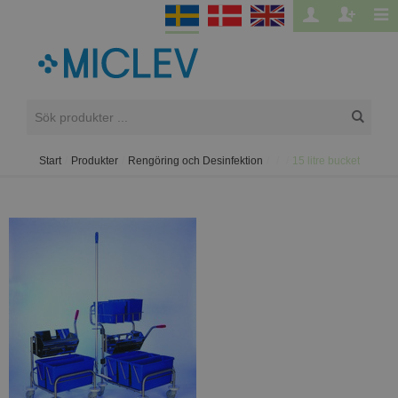
Start
/
Produkter
/
Rengöring och Desinfektion
/
/
/
15 litre bucket