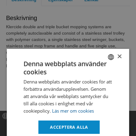
Beskrivning
Klercide double and triple bucket mopping systems are
completely autoclavable and consist of a stainless steel trolley
with polymer castors, a single stainless steel wringer, buckets,
stainless steel mop frame and handle and five single use,
disposable, sterile, low particulate mopheads. The low
×
particulate mopheads are manufactured from a
Denna webbplats använder
polyester/cellulose blend material.
cookies
SWEDISH
Denna webbplats använder cookies för att
ENGLISH
förbättra användarupplevelsen. Genom
DANISH
att använda vår webbplats samtycker du
till alla cookies i enlighet med vår
cookiepolicy.
Läs mer om cookies
Meny
ACCEPTERA ALLA