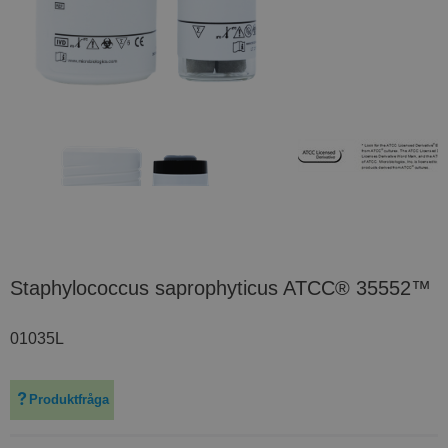
Staphylococcus saprophyticus ATCC® 35552™
01035L
Produktfråga