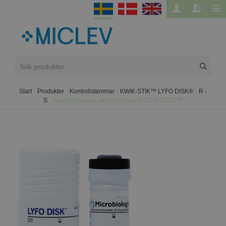
Start
/
Produkter
/
Kontrollstammar
/
KWIK-STIK™ LYFO DISK®
/
R -
S
/
Staphylococcus saprophyticus ATCC® 35552™