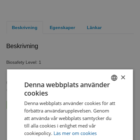
Beskrivning
Egenskaper
Länkar
Beskrivning
Biosafety Level: 1
×
Denna webbplats använder
6 lyophilized pellets of a single microorganism strain for quality
control
cookies
SWEDISH
Biosafety Level
1
Denna webbplats använder cookies för att
Läs mer...
ENGLISH
förbättra användarupplevelsen. Genom
Product Format
LYFO DISK™
DANISH
att använda vår webbplats samtycker du
Test Method
Microbial Identification
till alla cookies i enlighet med vår
Catalog number
01035
cookiepolicy.
Läs mer om cookies