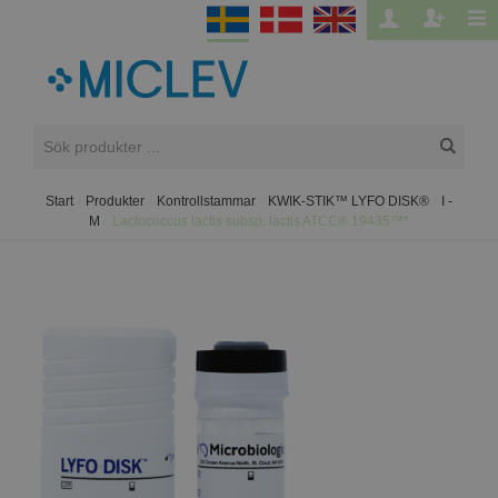
Start
/
Produkter
/
Kontrollstammar
/
KWIK-STIK™ LYFO DISK®
/
I -
M
/
Lactococcus lactis subsp. lactis ATCC® 19435™*