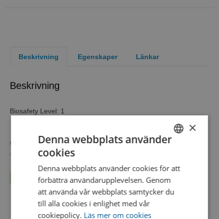
Beskrivning
Egenskaper
Länkar
Beskrivning
Biosafety Level: 1
×
Denna webbplats använder
6 lyophilized pellets of a single microorganism strain for quality
cookies
SWEDISH
control
Denna webbplats använder cookies för att
Biosafety Level
1
ENGLISH
Läs mer...
förbättra användarupplevelsen. Genom
Product Format
LYFO DISK™
DANISH
att använda vår webbplats samtycker du
Test Method
Media Testing, Microbial Identification
till alla cookies i enlighet med vår
cookiepolicy.
Läs mer om cookies
WDCM Number
00016