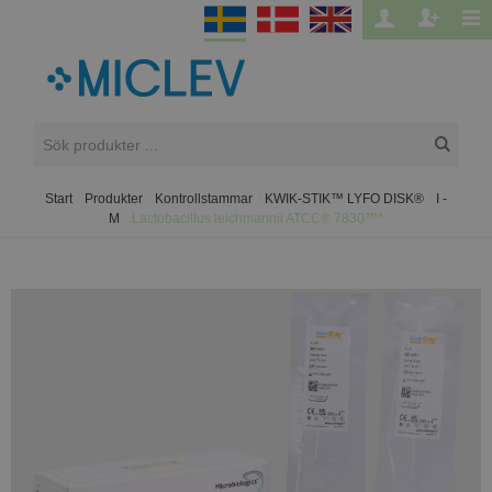
Start
/
Produkter
/
Kontrollstammar
/
KWIK-STIK™ LYFO DISK®
/
I -
M
/
Lactobacillus leichmannii ATCC® 7830™*