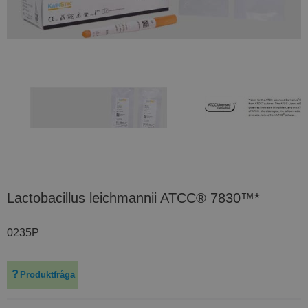
Lactobacillus leichmannii ATCC® 7830™*
0235P
Produktfråga