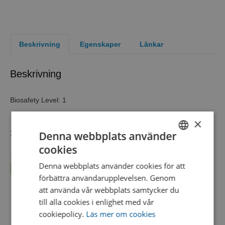
Beskrivning
Egenskaper
Länkar
Beskrivning
Biosafety Level: 1
×
Denna webbplats använder
2 self-contained units of a single organism
cookies
SWEDISH
formerly Lactobacillus delbrueckii subsp. lactis
Denna webbplats använder cookies för att
Läs mer...
ENGLISH
Biosafety Level
1
förbättra användarupplevelsen. Genom
DANISH
Product Format
KWIK-STIK™ 2 Pack
att använda vår webbplats samtycker du
till alla cookies i enlighet med vår
Strain
formerly Lactobacillus delbrueckii
cookiepolicy.
Läs mer om cookies
Characteristics
subsp. lactis