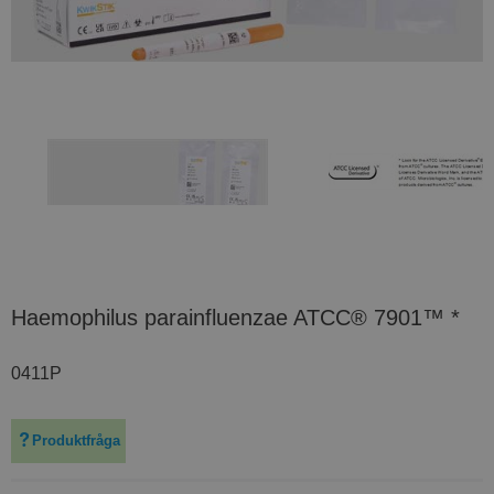
Haemophilus parainfluenzae ATCC® 7901™ *
0411P
Produktfråga