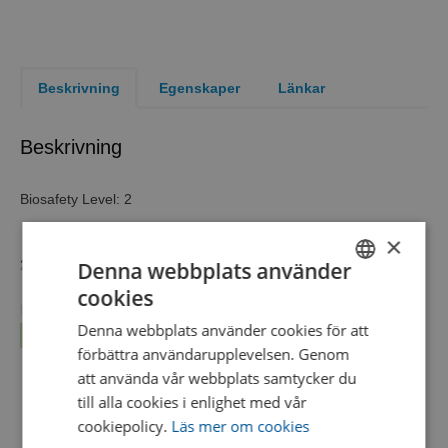
Beskrivning
Egenskaper
Länkar
Beskrivning
Biosafety Level: 2
×
Denna webbplats använder
2 self-contained units of a single organism
cookies
SWEDISH
formerly Haemophilus parainfluenzae
Denna webbplats använder cookies för att
Läs mer...
ENGLISH
Biosafety Level
2
förbättra användarupplevelsen. Genom
DANISH
Product Format
KWIK-STIK™ 2 Pack
att använda vår webbplats samtycker du
till alla cookies i enlighet med vår
Strain
formerly Haemophilus parainfluenzae
cookiepolicy.
Läs mer om cookies
Characteristics