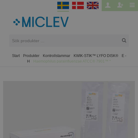
Start
/
Produkter
/
Kontrollstammar
/
KWIK-STIK™ LYFO DISK®
/
E -
H
/
Haemophilus parainfluenzae ATCC® 7901™ *