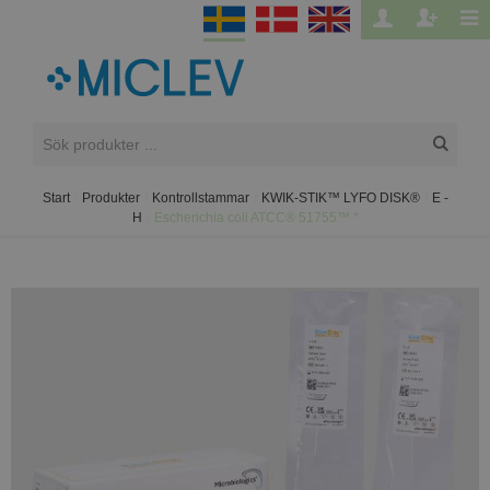
Start
/
Produkter
/
Kontrollstammar
/
KWIK-STIK™ LYFO DISK®
/
E -
H
/
Escherichia coli ATCC® 51755™ *