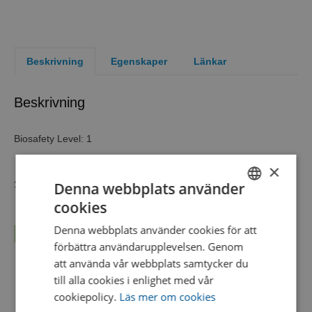
Beskrivning
Egenskaper
Länkar
Beskrivning
Biosafety Level: 1
×
Denna webbplats använder
2 self-contained units of a single organism
cookies
Biosafety Level
1
SWEDISH
Denna webbplats använder cookies för att
Product Format
KWIK-STIK™ 2 Pack
Läs mer...
ENGLISH
förbättra användarupplevelsen. Genom
Test Method
Microbial Identification
DANISH
att använda vår webbplats samtycker du
Catalog number
0860
till alla cookies i enlighet med vår
cookiepolicy.
Läs mer om cookies
Taxonomy
Bacteria