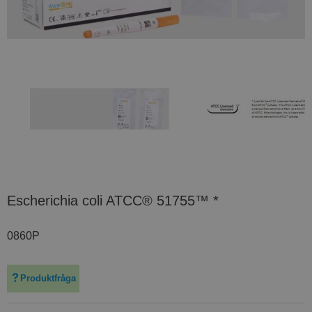
Escherichia coli ATCC® 51755™ *
0860P
Produktfråga