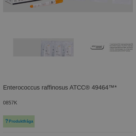
Enterococcus raffinosus ATCC® 49464™*
0857K
Produktfråga