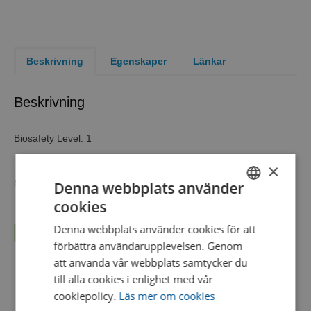
Beskrivning
Egenskaper
Länkar
Beskrivning
Biosafety Level: 1
×
Denna webbplats använder
6 self-contained units of a single organism
cookies
Biosafety Level
1
SWEDISH
Denna webbplats använder cookies för att
Product Format
KWIK-STIK™ 6 Pack
Läs mer...
ENGLISH
förbättra användarupplevelsen. Genom
Test Method
Microbial Identification
DANISH
att använda vår webbplats samtycker du
Catalog number
0857
till alla cookies i enlighet med vår
cookiepolicy.
Läs mer om cookies
Taxonomy
Bacteria