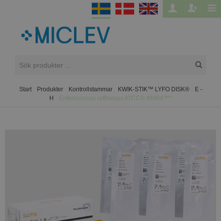
Start
/
Produkter
/
Kontrollstammar
/
KWIK-STIK™ LYFO DISK®
/
E -
H
/
Enterococcus raffinosus ATCC® 49464™*