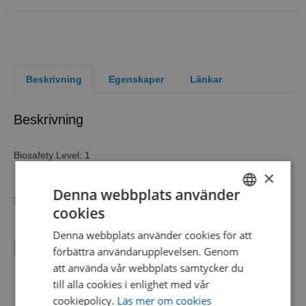
Beskrivning
Egenskaper
Länkar
Beskrivning
Biosafety Level: 1
×
Denna webbplats använder
2 self-contained units of a single organism
cookies
SWEDISH
Biosafety Level
1
Denna webbplats använder cookies för att
ENGLISH
Product Format
KWIK-STIK™ 2 Pack
Läs mer...
förbättra användarupplevelsen. Genom
DANISH
att använda vår webbplats samtycker du
Test Method
Microbial Identification
till alla cookies i enlighet med vår
WDCM Number
00083
cookiepolicy.
Läs mer om cookies