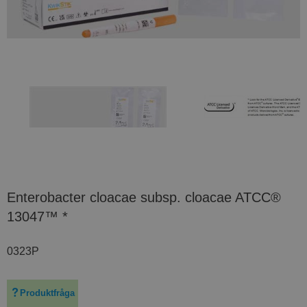
Enterobacter cloacae subsp. cloacae ATCC®
13047™ *
0323P
Produktfråga