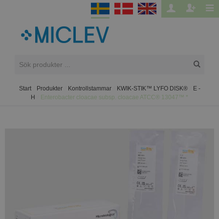
Start
/
Produkter
/
Kontrollstammar
/
KWIK-STIK™ LYFO DISK®
/
E -
H
/
Enterobacter cloacae subsp. cloacae ATCC® 13047™ *