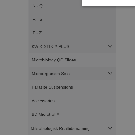
N - Q
Strikt
nödvändigt
R - S
T - Z
KWIK-STIK™ PLUS
Microbiology QC Slides
Strikt nödvändiga ka
användas ordentligt 
Microorganism Sets
Namn
Parasite Suspensions
ASP.NET_SessionId
Accessories
BD Microtrol™
CookieScriptConse
Mikrobiologisk Realtidsmätning