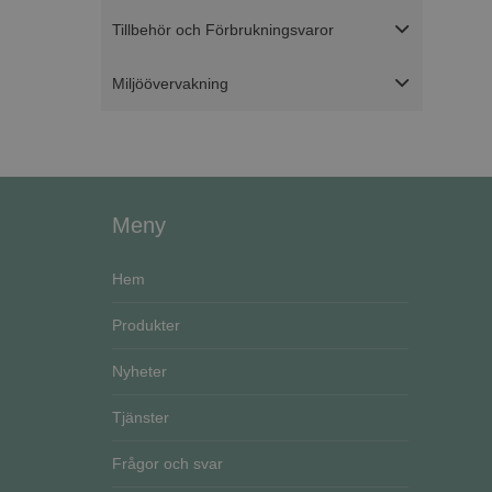
VISITOR_PRIVACY_
Go
Tillbehör och Förbrukningsvaror
Miljöövervakning
Namn
Namn
__Secure-ROLLOU
Namn
ElineExt
_ga_51RRKP6M42
YSC
Meny
__Secure-YNID
_ga
CrossDomainCookie
VISITOR_INFO1_LIV
Hem
Produkter
Nyheter
Tjänster
Frågor och svar