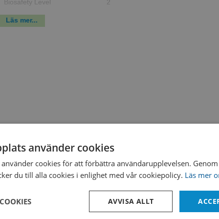
Biosafety Level
2
Product Format
LYFO DISK™
Läs mer...
Test Method
Microbial Identification
Catalog number
0971
Taxonomy
Bacteria
Tryptic Soy Agar (Soybean Casein D
Media
Standard Methods Agar (Plate Count
Temperature
35°C
Atmosphere
Aerobic
Growth Time
24 to 48 hours
plats använder cookies
använder cookies för att förbättra användarupplevelsen. Genom 
er du till alla cookies i enlighet med vår cookiepolicy.
Läs mer o
 COOKIES
AVVISA ALLT
ACCE