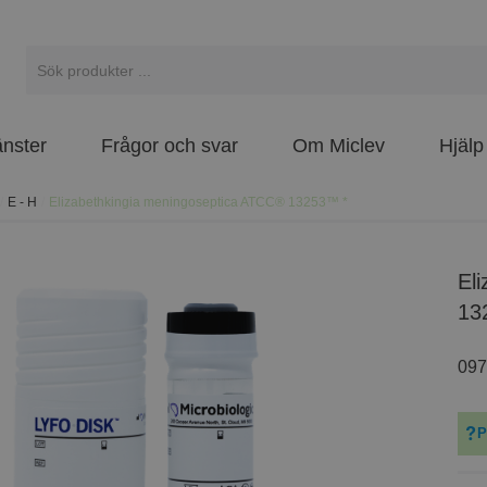
änster
Frågor och svar
Om Miclev
Hjälp
/
E - H
/
Elizabethkingia meningoseptica ATCC® 13253™ *
Elizabethkingia meningoseptica ATCC®
13
097
P