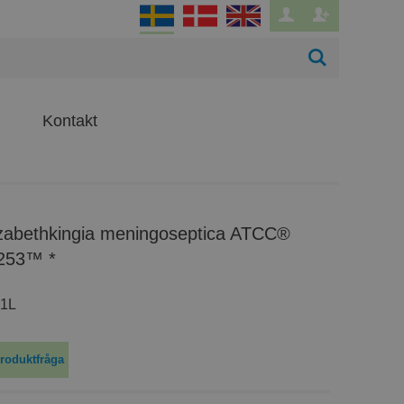
Kontakt
253™ *
1L
roduktfråga