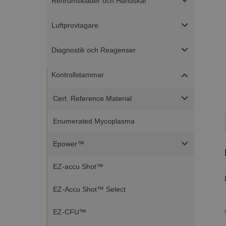
Renrumskläder och Handskar
Luftprovtagare
Diagnostik och Reagenser
Kontrollstammar
Cert. Reference Material
Enumerated Mycoplasma
Epower™
EZ-accu Shot™
EZ-Accu Shot™ Select
EZ-CFU™