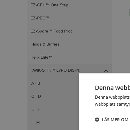
EZ-CFU™ One Step
EZ-PEC™
EZ-Spore™ Food Proc.
Fluids & Buffers
Helix Elite™
KWIK-STIK™ LYFO DISK®
A - B
Denna webb
Denna webbplats 
C - D
webbplats samtyck
E - H
LÄS MER OM
I - M