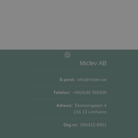
rens samtycke och
platsen. Den
e om olika
erställer att deras
Beskrivning
or
ionstillståndet.
ngar av inbäddade
Miclev AB
or
s - vilket är en
na cookie används
å
mässigt genererat
i webbplatser; den
E-post:
info@miclev.se
an på en webbplats
en nya eller gamla
ata för
Telefon:
+46(0)40 365400
Adress:
Ekonomigatan 4
216 13 Limhamn
Org.nr:
556412-8451