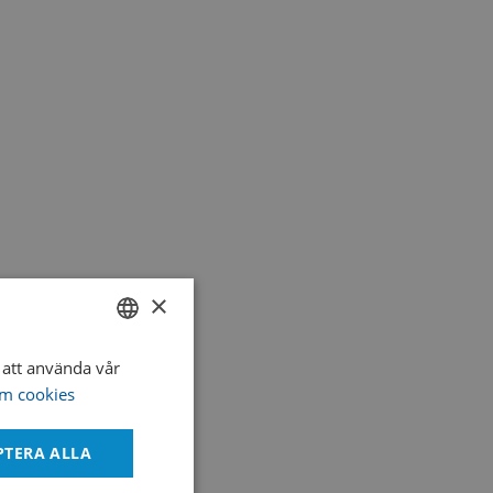
igest Agar), Non-selective Sheep Blood Agar,
 Agar) or Nutrient Agar
×
att använda vår
SWEDISH
m cookies
ENGLISH
DANISH
PTERA ALLA