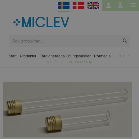
Start
/
Produkter
/
Färdigberedda Odlingsmedier
/
Rörmedia
/
/
PCA 15
ml - 20 ml tube - screw cap