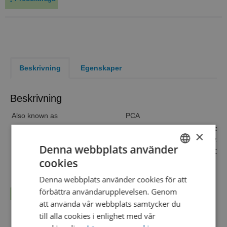
Beskrivning
Egenskaper
Beskrivning
Also known as
PCA
This medium is used for establis
×
Intended use
dairy and water bacteriology.
Denna webbplats använder
Formula conform
NEN-EN-ISO 4833, NEN 1507,
cookies
Product format
Tubes
SWEDISH
Filling volume
15ml
Denna webbplats använder cookies för att
ENGLISH
Max filling volume
23ml
förbättra användarupplevelsen. Genom
Läs mer...
DANISH
Packaging
att använda vår webbplats samtycker du
till alla cookies i enlighet med vår
Sterilization