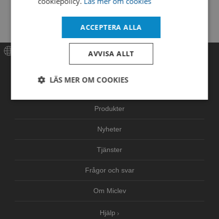
cookiepolicy.
Läs mer om cookies
Cap type
screw cap
Height
150,0mm
ACCEPTERA ALLA
AVVISA ALLT
Meny
LÄS MER OM COOKIES
Hem
Strikt
Prestanda
Inriktning
nödvändigt
Produkter
Nyheter
Funktioner
Oklassificerade
Tjänster
Frågor och svar
Om Miclev
Hjälp
Strikt nödvändigt
Prestanda
Inriktning