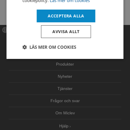
cookiepolicy.
Läs mer om cookies
Cap type
white screw cap
ACCEPTERA ALLA
AVVISA ALLT
Meny
LÄS MER OM COOKIES
Hem
Strikt
Prestanda
Inriktning
nödvändigt
Produkter
Nyheter
Funktioner
Oklassificerade
Tjänster
Frågor och svar
Om Miclev
Hjälp
Strikt nödvändigt
Prestanda
Inriktning