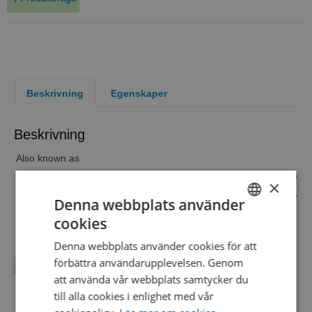
Beskrivning
Egenskaper
Beskrivning
Also known as
Intended use
Cultivation of yeasts and mould
×
Formula conform
latest version EP/USP, ISO 162
Denna webbplats använder
Product format
Bottle
cookies
SWEDISH
Filling volume
60ml
Denna webbplats använder cookies för att
Max filling volume
90ml
ENGLISH
förbättra användarupplevelsen. Genom
Packaging
Läs mer...
DANISH
att använda vår webbplats samtycker du
Sterilization
0
till alla cookies i enlighet med vår
Bottle Type
Alpha bottle