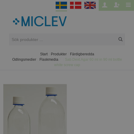
Start
/
Produkter
/
Färdigberedda
Odlingsmedier
/
Flaskmedia
/
/
Sab.Dext.Agar 60 ml in 90 ml bottle
white screw cap