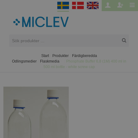
Start
/
Produkter
/
Färdigberedda
Odlingsmedier
/
Flaskmedia
/
/
Phosphate Buffer 6,8 (1M) 400 ml in
500 ml bottle - white screw cap