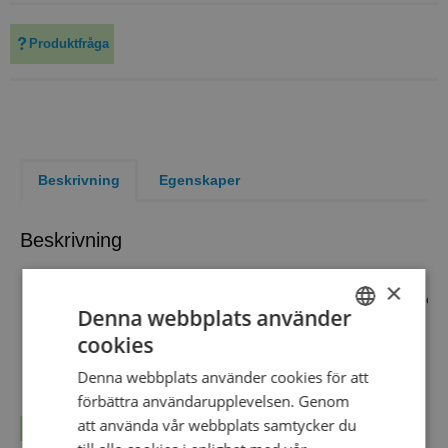
Produktfråga
Beskrivning
Egenskaper
Beskrivning
Also known as
×
Intended use
Refer to appropriate references
Denna webbplats använder
Formula conform
cookies
SWEDISH
Product format
Bottle
Filling volume
400ml
Denna webbplats använder cookies för att
ENGLISH
förbättra användarupplevelsen. Genom
Max filling volume
500ml
DANISH
att använda vår webbplats samtycker du
Packaging
Läs mer...