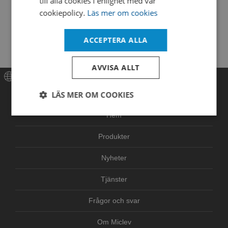
till alla cookies i enlighet med vår
Sterilization
cookiepolicy.
Läs mer om cookies
Bottle Type
Alpha bottle
Cap type
white screw cap
ACCEPTERA ALLA
AVVISA ALLT
Meny
LÄS MER OM COOKIES
Hem
Strikt
Prestanda
Inriktning
nödvändigt
Produkter
Nyheter
Funktioner
Oklassificerade
Tjänster
Frågor och svar
Om Miclev