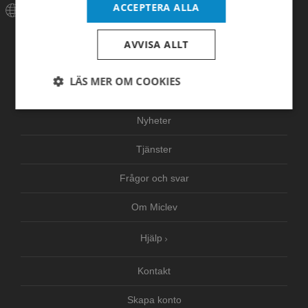
ACCEPTERA ALLA
Meny
AVVISA ALLT
Hem
LÄS MER OM COOKIES
Produkter
Strikt
Prestanda
Inriktning
Nyheter
nödvändigt
Tjänster
Funktioner
Oklassificerade
Frågor och svar
Om Miclev
Hjälp
Kontakt
Strikt nödvändigt
Prestanda
Inriktning
Funktioner
Oklassificerade
Skapa konto