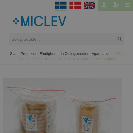
Start
/
Produkter
/
Färdigberedda Odlingsmedier
/
Agarplattor
/
/
TSA
Tween Lecithin Histidine Thios IR XT Rodac, double bagged