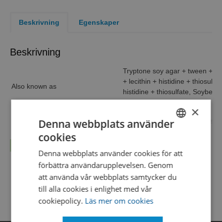
Beskrivning
Egenskaper
Beskrivning
Tryptone soy agar + tween + leci
+ lecithin + histidine + thiosul
Also known as
histidine + thiosulfate, Soybea
histidine + thiosulfate
×
Intended use
Monitoring of microbial contami
Denna webbplats använder
cookies
Formula conform
SWEDISH
Läs mer...
Product format
Contact plate, Twistlock
Denna webbplats använder cookies för att
ENGLISH
Packaging
Silica gel, 1 x AT bag
förbättra användarupplevelsen. Genom
DANISH
Sterilization
Gamma irradiated
att använda vår webbplats samtycker du
till alla cookies i enlighet med vår
cookiepolicy.
Läs mer om cookies