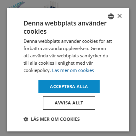
×
Denna webbplats använder
cookies
SWEDISH
LOOPS
PLATE
Denna webbplats använder cookies för att
INOC
RACKS -
ENGLISH
förbättra användarupplevelsen. Genom
50/TU
LINEAR
DANISH
att använda vår webbplats samtycker du
1MICROL
BLUE
3X11
till alla cookies i enlighet med vår
(33
cookiepolicy.
Läs mer om cookies
PLATES)
Visa
FOR 90
ACCEPTERA ALLA
MM
PLATES
AVVISA ALLT
Visa
LÄS MER OM COOKIES
Strikt
Prestanda
Inriktning