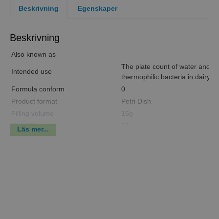
Beskrivning
Egenskaper
Beskrivning
Also known as
The plate count of water and dai
Intended use
thermophilic bacteria in dairy p
Formula conform
0
Product format
Petri Dish
Filling volume
16g
Max filling volume
35g
Läs mer...
Packaging
Sterilization
Diameter
90,0mm
Height
12,9mm