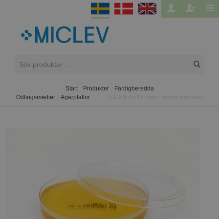
Start
/
Produkter
/
Färdigberedda
Odlingsmedier
/
Agarplattor
/
/
/
TGEA 9 cm 16 gram, single wrapped