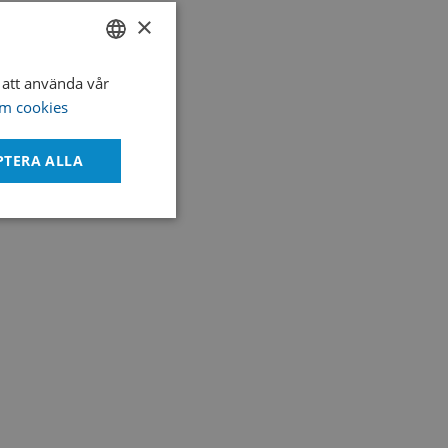
×
att använda vår
SWEDISH
m cookies
ENGLISH
DANISH
PTERA ALLA
Oklassificerade
bbplatsen kan inte