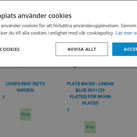
Sterilization
Diameter
90,0mm
plats använder cookies
Height
12,9mm
använder cookies för att förbättra användarupplevelsen. Genom 
er du till alla cookies i enlighet med vår cookiepolicy.
Läs mer o
 COOKIES
AVVISA ALLT
ACCE
Prestanda
Inriktning
Funktioner
LOOPS INOC 50/TU
PLATE RACKS - LINEAR
1MICROL
BLUE 3X11 (33
PLATES) FOR 90 MM
PLATES
Visa
Strikt nödvändigt
Prestanda
Inriktning
Funktioner
Oklassificerade
kor tillåter kärnwebbplatsfunktioner som användarinloggning och kontohantering. We
Visa
utan strikt nödvändiga cookies.