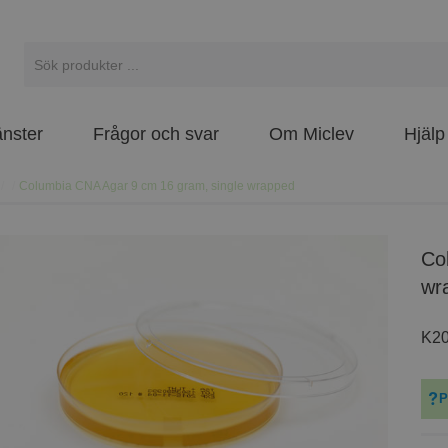
änster
Frågor och svar
Om Miclev
Hjälp
/
/
Columbia CNA Agar 9 cm 16 gram, single wrapped
Columbia CNA Agar 9 cm 16 gram, single
wr
K2
P