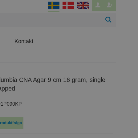
Kontakt
apped
01P090KP
roduktfråga