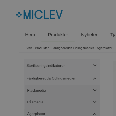
Hem
Produkter
Nyheter
Tj
Start
/
Produkter
/
Färdigberedda Odlingsmedier
/
Agarplattor
/
Steriliseringsindikatorer
Färdigberedda Odlingsmedier
Flaskmedia
Påsmedia
Agarplattor