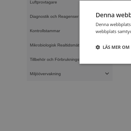
Luftprovtagare
Denna webb
Diagnostik och Reagenser
Denna webbplats 
webbplats samtyck
Kontrollstammar
Mikrobiologisk Realtidsmätning
LÄS MER OM
Tillbehör och Förbrukningsvaror
Strikt
nödvändigt
Miljöövervakning
Strikt nödvändiga ka
användas ordentligt 