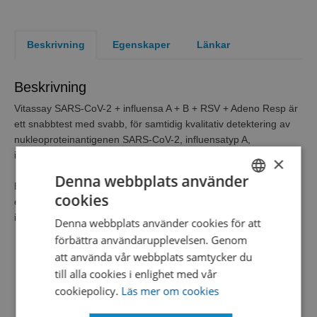
Beskrivning
Egenskaper
Länkar
Beskrivning
Vitassay SARS-CoV-2 + influensa A + B + RSV + Adeno Resp är
ett snabbtest med svabb, för samtidig kvalitativ detektering av
nukleoproteinantigenen SARS-CoV-2, influensatyp A,
influensatyp B, RSV och adenovirus.
×
Denna webbplats använder
Enkel, icke-invasiv och mycket känslig immunanalys för att göra
cookies
en presumtiv diagnos av SARS-CoV-2 och/eller influensa typ A,
SWEDISH
influensa typ B och/eller RSV och / eller adenovirusinfektion.
Denna webbplats använder cookies för att
ENGLISH
förbättra användarupplevelsen. Genom
DANISH
att använda vår webbplats samtycker du
till alla cookies i enlighet med vår
cookiepolicy.
Läs mer om cookies