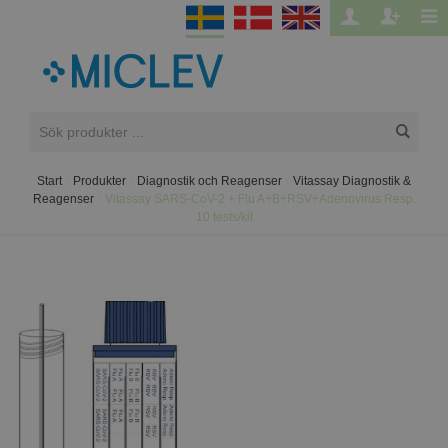
Start
/
Produkter
/
Diagnostik och Reagenser
/
Vitassay Diagnostik &
Reagenser
/
Vitassay SARS-CoV-2 + Flu A+B+RSV+Adenovirus Resp.
10 tests/kit