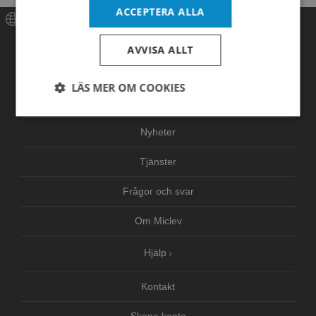
ACCEPTERA ALLA
Meny
AVVISA ALLT
Hem
LÄS MER OM COOKIES
Produkter
Strikt
Prestanda
Inriktning
nödvändigt
Nyheter
Tjänster
Funktioner
Oklassificerade
Frågor och svar
Om Miclev
Hjälp
Strikt nödvändigt
Prestanda
Inriktning
Kontakt
Funktioner
Oklassificerade
Skapa konto