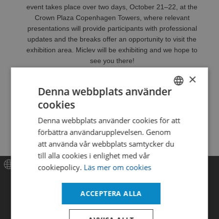
event takes place over two days, October 21–22, at the
Crown Plaza Copenhagen Towers, where relevant
presentations will provide participants with professional
updates and the breaks offer an opportunity to visit the
exhibition area. Miclev will be exhibiting and we hope to
see you there!
×
Read more
Denna webbplats använder
cookies
SWEDISH
Denna webbplats använder cookies för att
ENGLISH
förbättra användarupplevelsen. Genom
DANISH
att använda vår webbplats samtycker du
till alla cookies i enlighet med vår
cookiepolicy.
Läs mer om cookies
Meny
ACCEPTERA ALLA
Hem