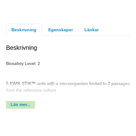
Beskrivning
Egenskaper
Länkar
Beskrivning
Biosafety Level: 2
5 KWIK-STIK™ units with a microorganism limited to 2 passages
from the reference culture.
H2S negative
Läs mer...
Biosafety Level
2
Product Format
KWIK-STIK™ Plus
Strain
Group C1