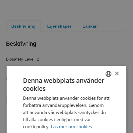
Beskrivning
Egenskaper
Länkar
Beskrivning
Biosafety Level: 2
×
Denna webbplats använder
6 self-contained units of a single organism
cookies
Biosafety Level
2
SWEDISH
Denna webbplats använder cookies för att
Product Format
KWIK-STIK™ 6 Pack
Läs mer...
ENGLISH
förbättra användarupplevelsen. Genom
Strain
DANISH
Group D
att använda vår webbplats samtycker du
Characteristics
till alla cookies i enlighet med vår
Test Method
Microbial Identification
cookiepolicy.
Läs mer om cookies