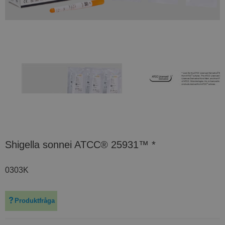
Shigella sonnei ATCC® 25931™ *
0303K
Produktfråga