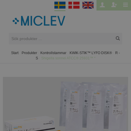
Start
/
Produkter
/
Kontrollstammar
/
KWIK-STIK™ LYFO DISK®
/
R -
S
/
Shigella sonnei ATCC® 25931™ *