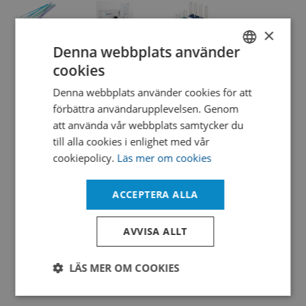
×
Denna webbplats använder
cookies
SWEDISH
LOOPS
PSEUDOMONAS
PLATE
Denna webbplats använder cookies för att
INOC
PARAERUGINOSA
RACKS -
ENGLISH
förbättra användarupplevelsen. Genom
50/TU
DERIVED
LINEAR
DANISH
att använda vår webbplats samtycker du
1MICROL
FROM
BLUE
ATCC®
3X11
till alla cookies i enlighet med vår
9027™
(33
cookiepolicy.
Läs mer om cookies
PLATES)
Visa
FOR 90
ACCEPTERA ALLA
MM
Visa
PLATES
AVVISA ALLT
Visa
LÄS MER OM COOKIES
Strikt
Prestanda
Inriktning