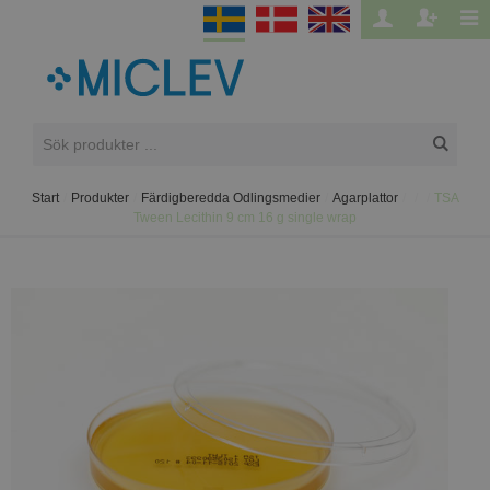
Start
/
Produkter
/
Färdigberedda Odlingsmedier
/
Agarplattor
/
/
/
TSA
Tween Lecithin 9 cm 16 g single wrap