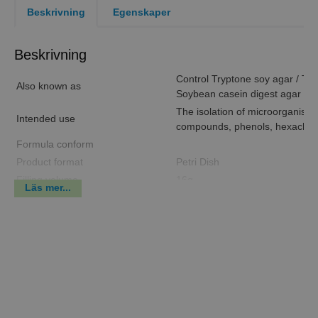
Beskrivning
Egenskaper
Beskrivning
Control Tryptone soy agar / Try
Also known as
Soybean casein digest agar + tw
The isolation of microorganism
Intended use
compounds, phenols, hexachlor
Formula conform
Product format
Petri Dish
Filling volume
16g
Läs mer...
Max filling volume
35g
Packaging
Sterilization
Diameter
90,0mm
Height
12,9mm