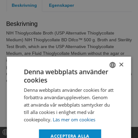
Beskrivning
Egenskaper
Beskrivning
NIH Thioglycollate Broth (USP Alternative Thioglycollate
Medium) NIH Thioglycollate BD Difco™ 500 g. Broth and Sterility
Test Broth, which are the USP Alternative Thioglycollate
Medium, are Fluid Thioglycollate Medium without the agar or
indicator components. They are used for the same sterility test
×
procedures except that anaerobic incubation is recommended
Denna webbplats använder
rather than aerobic incubation. They also meet the requirements
cookies
of the USP growth promotion test.
SWEDISH
Denna webbplats använder cookies för att
ENGLISH
förbättra användarupplevelsen. Genom
DANISH
att använda vår webbplats samtycker du
till alla cookies i enlighet med vår
cookiepolicy.
Läs mer om cookies
ACCEPTERA ALLA