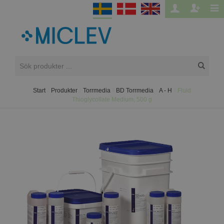
Start
/
Produkter
/
Torrmedia
/
BD Torrmedia
/
A - H
/
Fluid
Thioglycollate Medium, 500 g