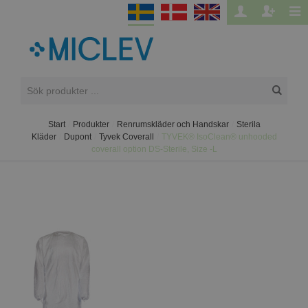
Start
/
Produkter
/
Renrumskläder och Handskar
/
Sterila
Kläder
/
Dupont
/
Tyvek Coverall
/
TYVEK® IsoClean® unhooded
coverall option DS-Sterile, Size -L