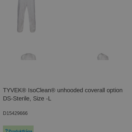
TYVEK® IsoClean® unhooded coverall option
DS-Sterile, Size -L
D15429666
Produktfråga