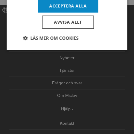
polyethylene liners. Cardboard box.
ACCEPTERA ALLA
Meny
AVVISA ALLT
Hem
LÄS MER OM COOKIES
Produkter
Strikt
Prestanda
Inriktning
nödvändigt
Nyheter
Tjänster
Funktioner
Oklassificerade
Frågor och svar
Om Miclev
Hjälp
Strikt nödvändigt
Prestanda
Inriktning
Kontakt
Funktioner
Oklassificerade