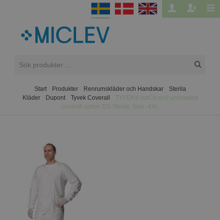
Start
/
Produkter
/
Renrumskläder och Handskar
/
Sterila
Kläder
/
Dupont
/
Tyvek Coverall
/
TYVEK® IsoClean® unhooded
coverall option DS-Sterile, Size -4XL