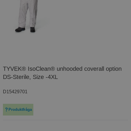
TYVEK® IsoClean® unhooded coverall option
DS-Sterile, Size -4XL
D15429701
Produktfråga