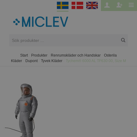
Start
/
Produkter
/
Renrumskläder och Handskar
/
Osterila
Kläder
/
Dupont
/
Tyvek Kläder
/
Tychem® 6000 AL TF630 00, Size M