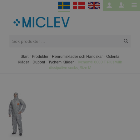
Start
/
Produkter
/
Renrumskläder och Handskar
/
Osterila
Kläder
/
Dupont
/
Tychem Kläder
/
Tychem® 6000 F Plus with
dissipative socks, Size M