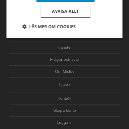
AVVISA ALLT
Hem
Produkter
LÄS MER OM COOKIES
Nyheter
Strikt
Prestanda
Inriktning
nödvändigt
Tjänster
Frågor och svar
Funktioner
Oklassificerade
Om Miclev
Hjälp
Kontakt
Strikt nödvändigt
Prestanda
Inriktning
Skapa konto
Funktioner
Oklassificerade
Logga in
Strikt nödvändiga kakor tillåter