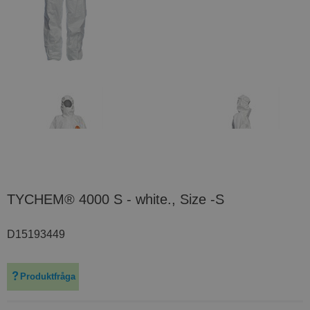
TYCHEM® 4000 S - white., Size -S
D15193449
Produktfråga