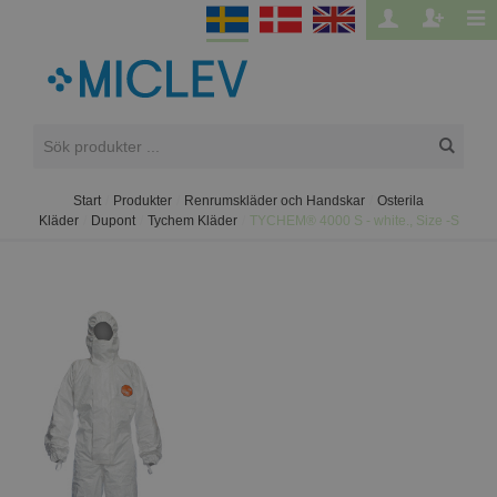
Start
/
Produkter
/
Renrumskläder och Handskar
/
Osterila
Kläder
/
Dupont
/
Tychem Kläder
/
TYCHEM® 4000 S - white., Size -S