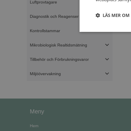
Luftprovtagare
LÄS MER OM
Diagnostik och Reagenser
Kontrollstammar
Strikt
nödvändigt
Mikrobiologisk Realtidsmätning
Tillbehör och Förbrukningsvaror
Miljöövervakning
Strikt nödvändiga ka
användas ordentligt 
Namn
Meny
ASP.NET_SessionId
Hem