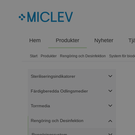
Hem
Produkter
Nyheter
Tj
Start
/
Produkter
/
Rengöring och Desinfektion
/
System för bio
Steriliseringsindikatorer
Färdigberedda Odlingsmedier
Torrmedia
Rengöring och Desinfektion
Rengöringssystem