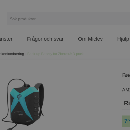
änster
Frågor och svar
Om Miclev
Hjälp
dekontaminering
/
Back-up Battery for Zherox® B-pack
B
AM
Ri
P