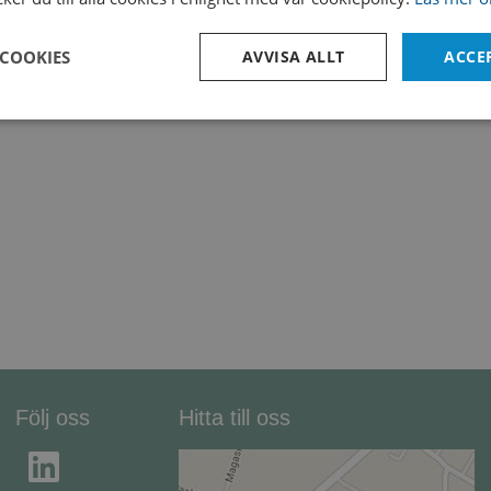
 COOKIES
AVVISA ALLT
ACCE
Prestanda
Inriktning
Funktioner
Strikt nödvändigt
Prestanda
Inriktning
Funktioner
Oklassificerade
kor tillåter kärnwebbplatsfunktioner som användarinloggning och kontohantering. We
utan strikt nödvändiga cookies.
Leverantör /
Utgång
Beskrivning
Domän
Följ oss
Hitta till oss
Session
Denna cookie ställs in av Doubleclick och u
Microsoft
hur slutanvändaren använder webbplatsen o
Corporation
reklam som slutanvändaren kan ha sett inn
miclev.se
nämnda webbplats.