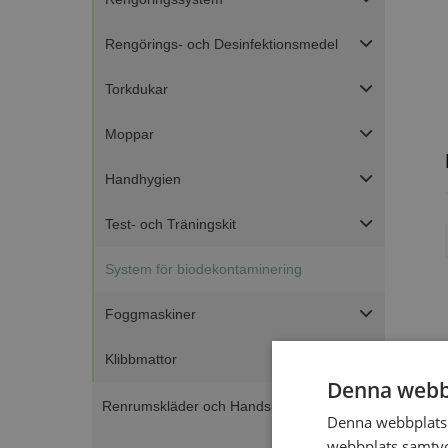
Rengörings- och Desinfektionsmedel
Torkdukar
Moppar
Handhygien
Test- och Träningskit
System för biodekontaminering
Foggmaskiner
Klibbmattor
Denna webb
Renrumskläder och Handskar
Denna webbplats 
webbplats samtyck