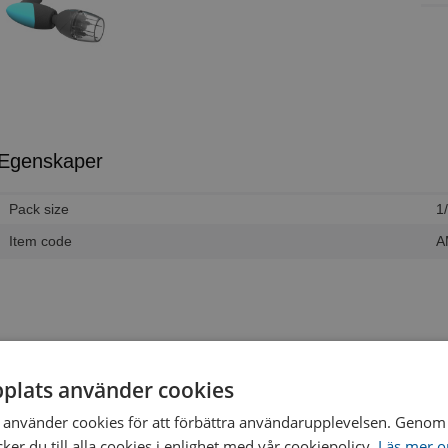
Egenskaper
Pack size
1
Item code
A
plats använder cookies
använder cookies för att förbättra användarupplevelsen. Genom 
er du till alla cookies i enlighet med vår cookiepolicy.
Läs mer o