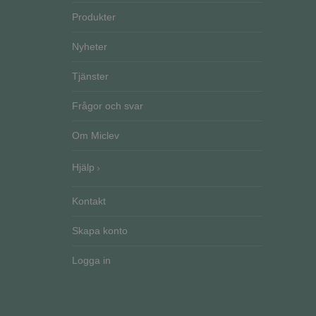
CookieScriptConse
Produkter
Nyheter
VISITOR_PRIVACY_
Go
Tjänster
Frågor och svar
Om Miclev
Namn
Namn
__Secure-ROLLOU
Hjälp
Namn
ElineExt
_ga_51RRKP6M42
YSC
Kontakt
__Secure-YNID
_ga
CrossDomainCookie
Skapa konto
VISITOR_INFO1_LIV
Logga in