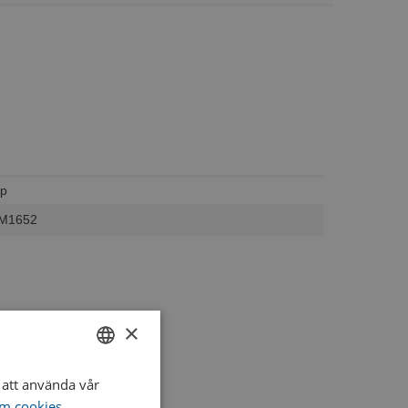
/p
M1652
×
att använda vår
SWEDISH
m cookies