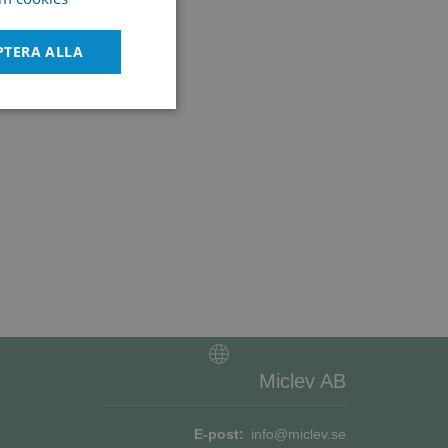
ENGLISH
DANISH
PTERA ALLA
Oklassificerade
bbplatsen kan inte
Miclev AB
tför information om
ch eventuell
an han besökte
E-post:
info@miclev.se